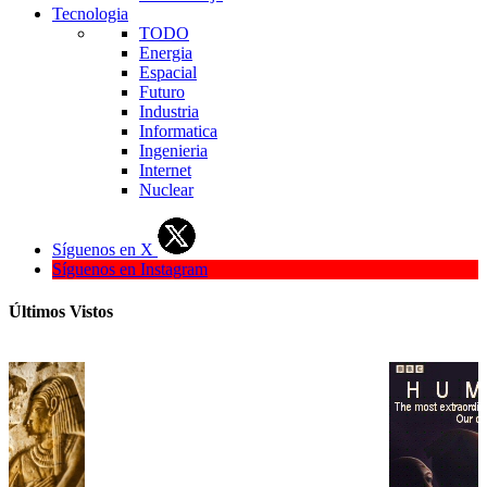
Tecnologia
TODO
Energia
Espacial
Futuro
Industria
Informatica
Ingenieria
Internet
Nuclear
Síguenos en X
Síguenos en Instagram
Últimos Vistos