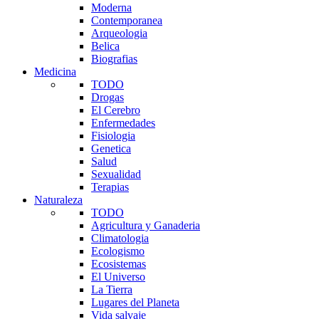
Moderna
Contemporanea
Arqueologia
Belica
Biografias
Medicina
TODO
Drogas
El Cerebro
Enfermedades
Fisiologia
Genetica
Salud
Sexualidad
Terapias
Naturaleza
TODO
Agricultura y Ganaderia
Climatologia
Ecologismo
Ecosistemas
El Universo
La Tierra
Lugares del Planeta
Vida salvaje