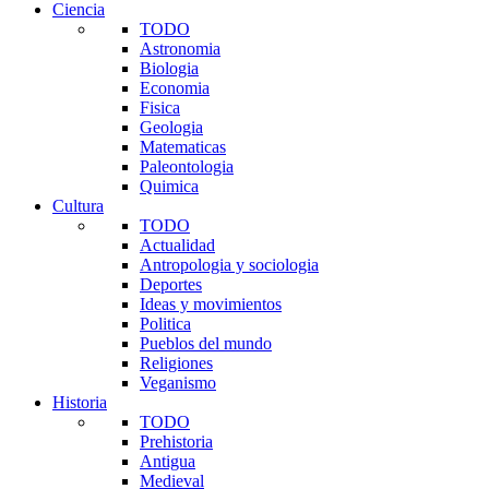
Ciencia
TODO
Astronomia
Biologia
Economia
Fisica
Geologia
Matematicas
Paleontologia
Quimica
Cultura
TODO
Actualidad
Antropologia y sociologia
Deportes
Ideas y movimientos
Politica
Pueblos del mundo
Religiones
Veganismo
Historia
TODO
Prehistoria
Antigua
Medieval