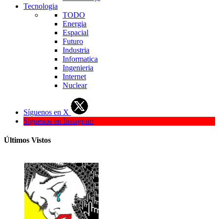
Tecnologia
TODO
Energia
Espacial
Futuro
Industria
Informatica
Ingenieria
Internet
Nuclear
Síguenos en X
Síguenos en Instagram
Últimos Vistos