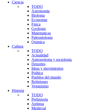
Ciencia
TODO
Astronomia
Biologia
Economia
Fisica
Geologia
Matematicas
Paleontologia
Quimica
Cultura
TODO
Actualidad
Antropologia y sociologia
Deportes
Ideas y movimientos
Politica
Pueblos del mundo
Religiones
Veganismo
Historia
TODO
Prehistoria
Antigua
Medieval