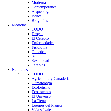
Moderna
Contemporanea
Arqueologia
Belica
Biografias
Medicina
TODO
Drogas
El Cerebro
Enfermedades
Fisiologia
Genetica
Salud
Sexualidad
Terapias
Naturaleza
TODO
Agricultura y Ganaderia
Climatologia
Ecologismo
Ecosistemas
El Universo
La Tierra
Lugares del Planeta
Vida salvaje