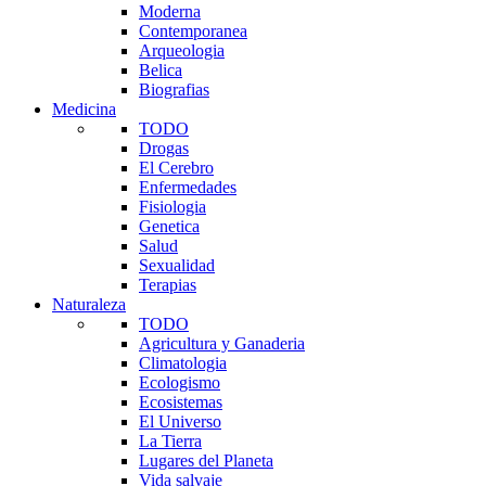
Moderna
Contemporanea
Arqueologia
Belica
Biografias
Medicina
TODO
Drogas
El Cerebro
Enfermedades
Fisiologia
Genetica
Salud
Sexualidad
Terapias
Naturaleza
TODO
Agricultura y Ganaderia
Climatologia
Ecologismo
Ecosistemas
El Universo
La Tierra
Lugares del Planeta
Vida salvaje