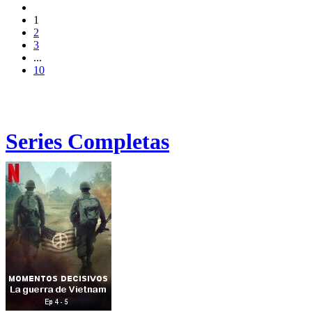
1
2
3
...
10
Series Completas