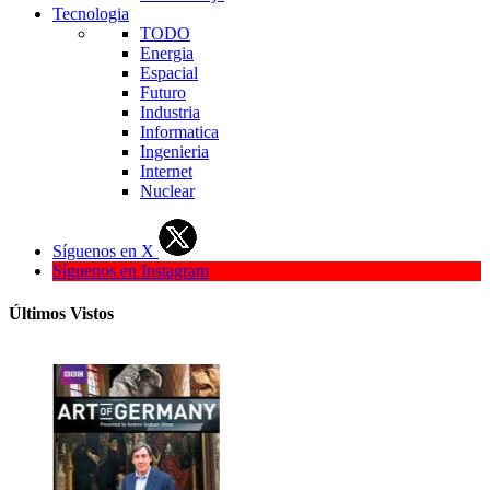
Tecnologia
TODO
Energia
Espacial
Futuro
Industria
Informatica
Ingenieria
Internet
Nuclear
Síguenos en X
Síguenos en Instagram
Últimos Vistos