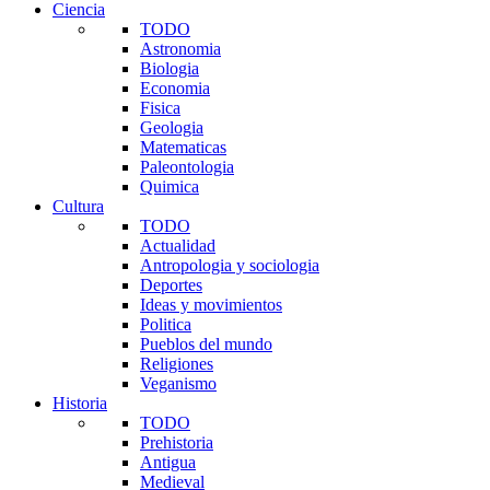
Ciencia
TODO
Astronomia
Biologia
Economia
Fisica
Geologia
Matematicas
Paleontologia
Quimica
Cultura
TODO
Actualidad
Antropologia y sociologia
Deportes
Ideas y movimientos
Politica
Pueblos del mundo
Religiones
Veganismo
Historia
TODO
Prehistoria
Antigua
Medieval