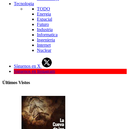
Tecnologia
TODO
Energia
Espacial
Futuro
Industria
Informatica
Ingenieria
Internet
Nuclear
Síguenos en X
Síguenos en Instagram
Últimos Vistos