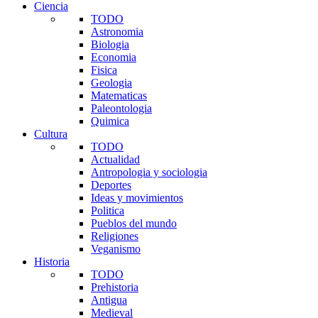
Ciencia
TODO
Astronomia
Biologia
Economia
Fisica
Geologia
Matematicas
Paleontologia
Quimica
Cultura
TODO
Actualidad
Antropologia y sociologia
Deportes
Ideas y movimientos
Politica
Pueblos del mundo
Religiones
Veganismo
Historia
TODO
Prehistoria
Antigua
Medieval