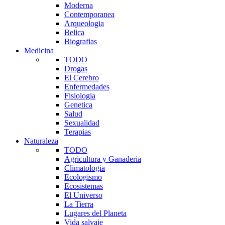
Moderna
Contemporanea
Arqueologia
Belica
Biografias
Medicina
TODO
Drogas
El Cerebro
Enfermedades
Fisiologia
Genetica
Salud
Sexualidad
Terapias
Naturaleza
TODO
Agricultura y Ganaderia
Climatologia
Ecologismo
Ecosistemas
El Universo
La Tierra
Lugares del Planeta
Vida salvaje