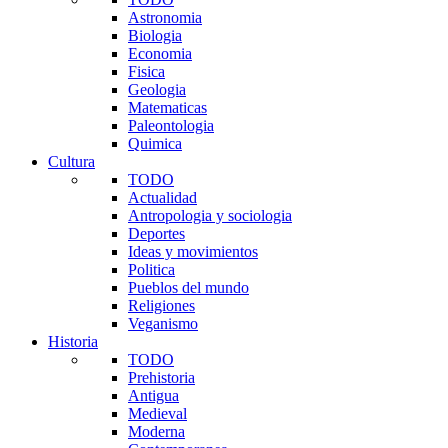
Astronomia
Biologia
Economia
Fisica
Geologia
Matematicas
Paleontologia
Quimica
Cultura
TODO
Actualidad
Antropologia y sociologia
Deportes
Ideas y movimientos
Politica
Pueblos del mundo
Religiones
Veganismo
Historia
TODO
Prehistoria
Antigua
Medieval
Moderna