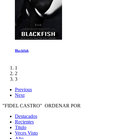
La inspiracion mas profunda
1
2
3
Previous
Next
"FIDEL CASTRO" ORDENAR POR
Destacados
Recientes
Titulo
Veces Visto
Año