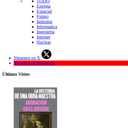
TODO
Energia
Espacial
Futuro
Industria
Informatica
Ingenieria
Internet
Nuclear
Síguenos en X
Síguenos en Instagram
Últimos Vistos