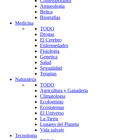
Contemporanea
Arqueologia
Belica
Biografias
Medicina
TODO
Drogas
El Cerebro
Enfermedades
Fisiologia
Genetica
Salud
Sexualidad
Terapias
Naturaleza
TODO
Agricultura y Ganaderia
Climatologia
Ecologismo
Ecosistemas
El Universo
La Tierra
Lugares del Planeta
Vida salvaje
Tecnologia