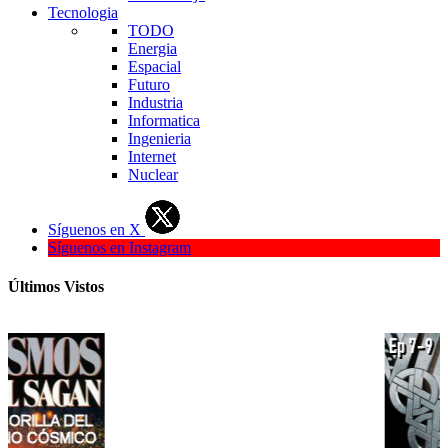
Tecnologia
TODO
Energia
Espacial
Futuro
Industria
Informatica
Ingenieria
Internet
Nuclear
Síguenos en X
Síguenos en Instagram
Últimos Vistos