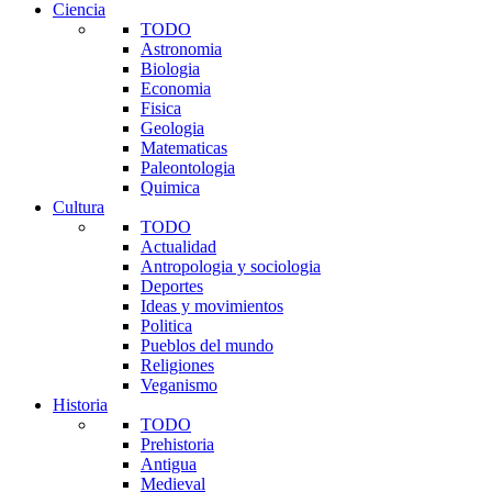
Ciencia
TODO
Astronomia
Biologia
Economia
Fisica
Geologia
Matematicas
Paleontologia
Quimica
Cultura
TODO
Actualidad
Antropologia y sociologia
Deportes
Ideas y movimientos
Politica
Pueblos del mundo
Religiones
Veganismo
Historia
TODO
Prehistoria
Antigua
Medieval