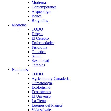
Moderna
Contemporanea
Arqueologia
Belica
Biografias
Medicina
TODO
Drogas
El Cerebro
Enfermedades
Fisiologia
Genetica
Salud
Sexualidad
Terapias
Naturaleza
TODO
Agricultura y Ganaderia
Climatologia
Ecologismo
Ecosistemas
El Universo
La Tierra
Lugares del Planeta
Vida salvaje