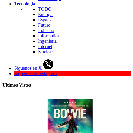
Tecnologia
TODO
Energia
Espacial
Futuro
Industria
Informatica
Ingenieria
Internet
Nuclear
Síguenos en X
Síguenos en Instagram
Últimos Vistos