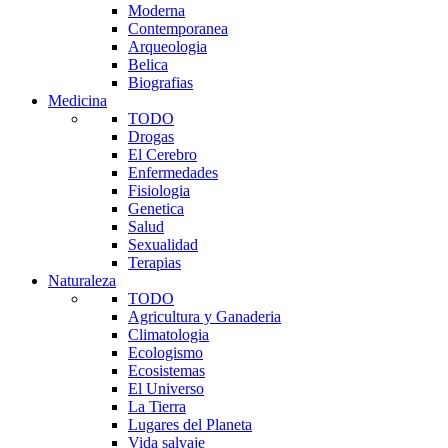
Moderna
Contemporanea
Arqueologia
Belica
Biografias
Medicina
TODO
Drogas
El Cerebro
Enfermedades
Fisiologia
Genetica
Salud
Sexualidad
Terapias
Naturaleza
TODO
Agricultura y Ganaderia
Climatologia
Ecologismo
Ecosistemas
El Universo
La Tierra
Lugares del Planeta
Vida salvaje