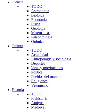
Ciencia
TODO
Astronomia
Biologia
Economia
Fisica
Geologia
Matematicas
Paleontologia
Quimica
Cultura
TODO
Actualidad
Antropologia y sociologia
Deportes
Ideas y movimientos
Politica
Pueblos del mundo
Religiones
Veganismo
Historia
TODO
Prehistoria
Antigua
Medieval