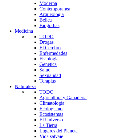
Moderna
Contemporanea
Arqueologia
Belica
Biografias
Medicina
TODO
Drogas
El Cerebro
Enfermedades
Fisiologia
Genetica
Salud
Sexualidad
Terapias
Naturaleza
TODO
Agricultura y Ganaderia
Climatologia
Ecologismo
Ecosistemas
El Universo
La Tierra
Lugares del Planeta
Vida salvaje