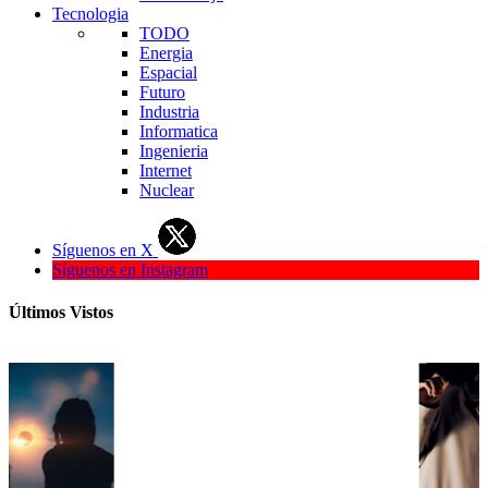
Tecnologia
TODO
Energia
Espacial
Futuro
Industria
Informatica
Ingenieria
Internet
Nuclear
Síguenos en X
Síguenos en Instagram
Últimos Vistos