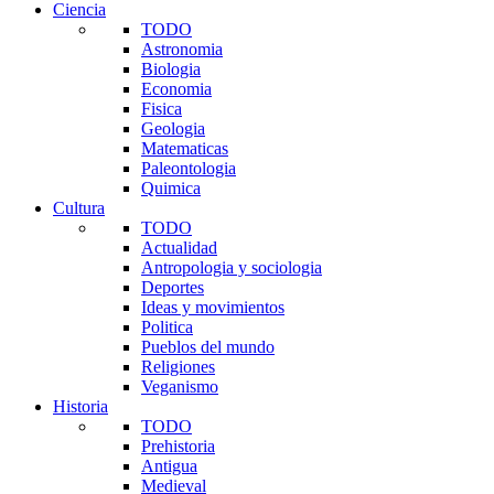
Ciencia
TODO
Astronomia
Biologia
Economia
Fisica
Geologia
Matematicas
Paleontologia
Quimica
Cultura
TODO
Actualidad
Antropologia y sociologia
Deportes
Ideas y movimientos
Politica
Pueblos del mundo
Religiones
Veganismo
Historia
TODO
Prehistoria
Antigua
Medieval