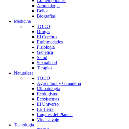
Contemporanea
Arqueologia
Belica
Biografias
Medicina
TODO
Drogas
El Cerebro
Enfermedades
Fisiologia
Genetica
Salud
Sexualidad
Terapias
Naturaleza
TODO
Agricultura y Ganaderia
Climatologia
Ecologismo
Ecosistemas
El Universo
La Tierra
Lugares del Planeta
Vida salvaje
Tecnologia