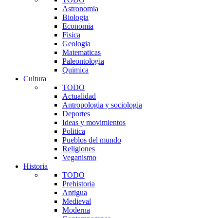
Astronomia
Biologia
Economia
Fisica
Geologia
Matematicas
Paleontologia
Quimica
Cultura
TODO
Actualidad
Antropologia y sociologia
Deportes
Ideas y movimientos
Politica
Pueblos del mundo
Religiones
Veganismo
Historia
TODO
Prehistoria
Antigua
Medieval
Moderna