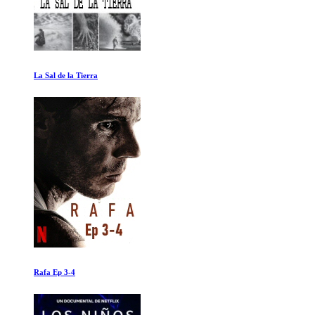
La Cueva de los Sueños Olvidados
137 Disparos