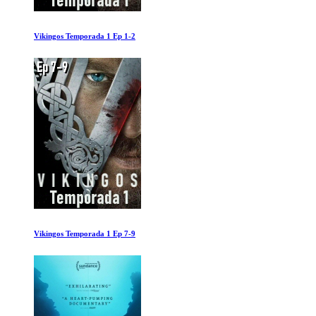
Helvetica
I Antartida