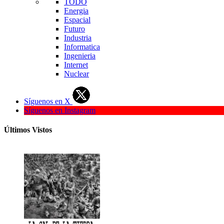
TODO
Energia
Espacial
Futuro
Industria
Informatica
Ingenieria
Internet
Nuclear
Síguenos en X
Síguenos en Instagram
Últimos Vistos