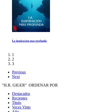
Amanda Knox
1
2
3
Previous
Next
"H.R. GIGER" ORDENAR POR
Destacados
Recientes
Titulo
Veces Visto
Año