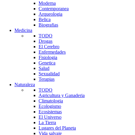
Moderna
Contemporanea
Arqueologia
Belica
Biografias
Medicina
TODO
Drogas
El Cerebro
Enfermedades
Fisiologia
Genetica
Salud
Sexualidad
Terapias
Naturaleza
TODO
Agricultura y Ganaderia
Climatologia
Ecologismo
Ecosistemas
El Universo
La Tierra
Lugares del Planeta
Vida salvaje