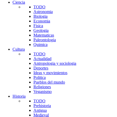
Ciencia
TODO
Astronomia
Biologia
Economia
Fisica
Geologia
Matematicas
Paleontologia
Quimica
Cultura
TODO
Actualidad
Antropologia y sociologia
Deportes
Ideas y movimientos
Politica
Pueblos del mundo
Religiones
Veganismo
Historia
TODO
Prehistoria
Antigua
Medieval