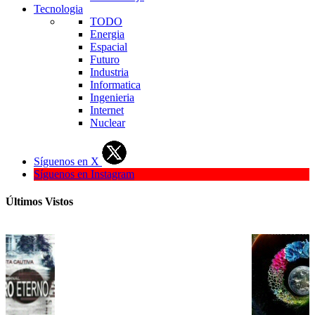
Tecnologia
TODO
Energia
Espacial
Futuro
Industria
Informatica
Ingenieria
Internet
Nuclear
Síguenos en X
Síguenos en Instagram
Últimos Vistos