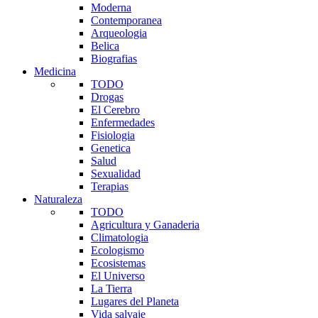
Moderna
Contemporanea
Arqueologia
Belica
Biografias
Medicina
TODO
Drogas
El Cerebro
Enfermedades
Fisiologia
Genetica
Salud
Sexualidad
Terapias
Naturaleza
TODO
Agricultura y Ganaderia
Climatologia
Ecologismo
Ecosistemas
El Universo
La Tierra
Lugares del Planeta
Vida salvaje