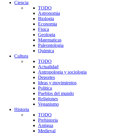
Ciencia
TODO
Astronomia
Biologia
Economia
Fisica
Geologia
Matematicas
Paleontologia
Quimica
Cultura
TODO
Actualidad
Antropologia y sociologia
Deportes
Ideas y movimientos
Politica
Pueblos del mundo
Religiones
Veganismo
Historia
TODO
Prehistoria
Antigua
Medieval