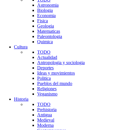
Astronomia
Biologia
Economia
Fisica
Geologia
Matematicas
Paleontologia
Quimica
Cultura
TODO
Actualidad
Antropologia y sociologia
Deportes
Ideas y movimientos
Politica
Pueblos del mundo
Religiones
Veganismo
Historia
TODO
Prehistoria
Antigua
Medieval
Moderna