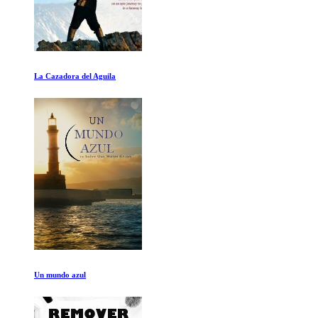
Senna 1de2
Tierra, el Poder del Planeta: Atmosfera