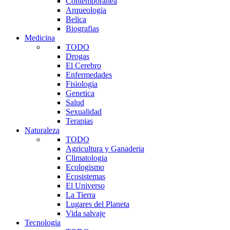
Contemporanea
Arqueologia
Belica
Biografias
Medicina
TODO
Drogas
El Cerebro
Enfermedades
Fisiologia
Genetica
Salud
Sexualidad
Terapias
Naturaleza
TODO
Agricultura y Ganaderia
Climatologia
Ecologismo
Ecosistemas
El Universo
La Tierra
Lugares del Planeta
Vida salvaje
Tecnologia