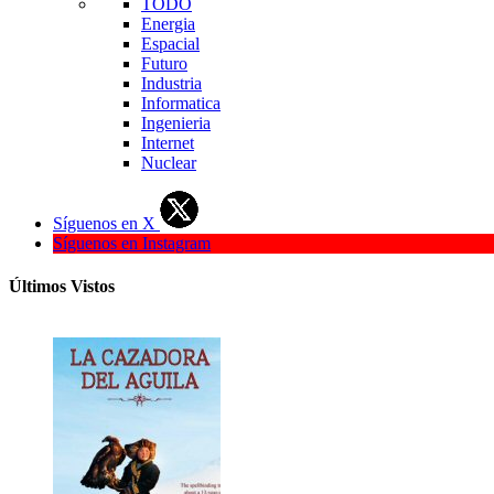
TODO
Energia
Espacial
Futuro
Industria
Informatica
Ingenieria
Internet
Nuclear
Síguenos en X
Síguenos en Instagram
Últimos Vistos