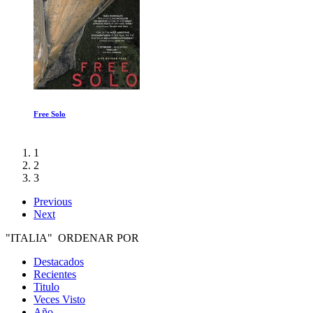
Creciendo
1
2
3
Previous
Next
"ITALIA" ORDENAR POR
Destacados
Recientes
Titulo
Veces Visto
Año