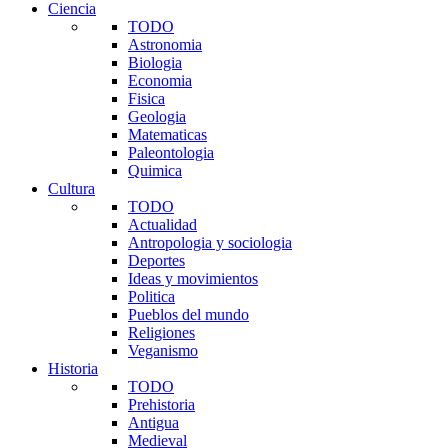
Ciencia
TODO
Astronomia
Biologia
Economia
Fisica
Geologia
Matematicas
Paleontologia
Quimica
Cultura
TODO
Actualidad
Antropologia y sociologia
Deportes
Ideas y movimientos
Politica
Pueblos del mundo
Religiones
Veganismo
Historia
TODO
Prehistoria
Antigua
Medieval