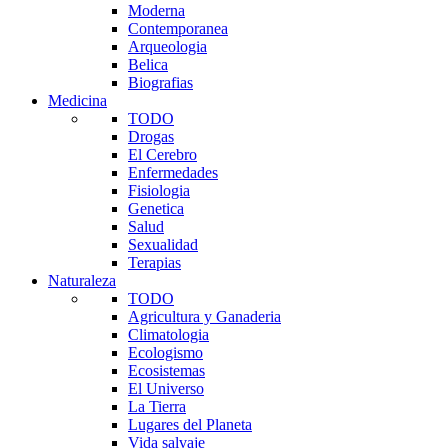
Moderna
Contemporanea
Arqueologia
Belica
Biografias
Medicina
TODO
Drogas
El Cerebro
Enfermedades
Fisiologia
Genetica
Salud
Sexualidad
Terapias
Naturaleza
TODO
Agricultura y Ganaderia
Climatologia
Ecologismo
Ecosistemas
El Universo
La Tierra
Lugares del Planeta
Vida salvaje