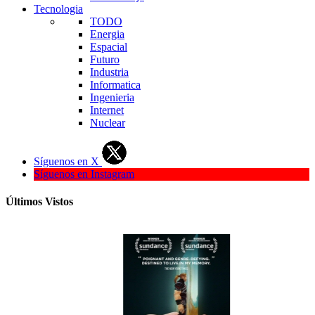
Tecnologia
TODO
Energia
Espacial
Futuro
Industria
Informatica
Ingenieria
Internet
Nuclear
Síguenos en X
Síguenos en Instagram
Últimos Vistos