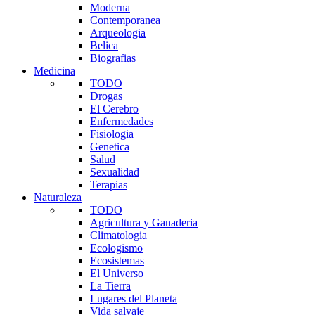
Moderna
Contemporanea
Arqueologia
Belica
Biografias
Medicina
TODO
Drogas
El Cerebro
Enfermedades
Fisiologia
Genetica
Salud
Sexualidad
Terapias
Naturaleza
TODO
Agricultura y Ganaderia
Climatologia
Ecologismo
Ecosistemas
El Universo
La Tierra
Lugares del Planeta
Vida salvaje