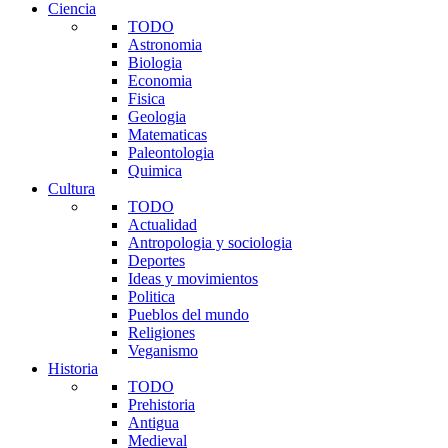
Ciencia
TODO
Astronomia
Biologia
Economia
Fisica
Geologia
Matematicas
Paleontologia
Quimica
Cultura
TODO
Actualidad
Antropologia y sociologia
Deportes
Ideas y movimientos
Politica
Pueblos del mundo
Religiones
Veganismo
Historia
TODO
Prehistoria
Antigua
Medieval