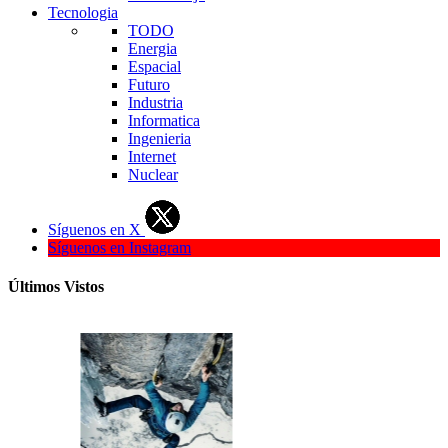
Tecnologia
TODO
Energia
Espacial
Futuro
Industria
Informatica
Ingenieria
Internet
Nuclear
Síguenos en X
Síguenos en Instagram
Últimos Vistos