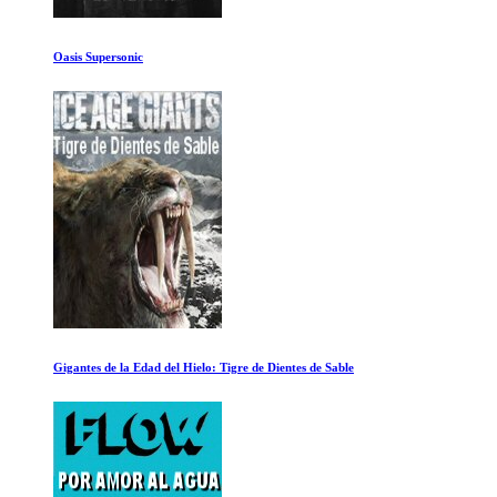
The Velvet Underground
Silicon Cowboys