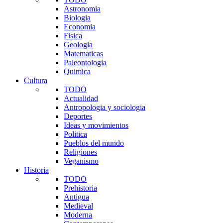
Astronomia
Biologia
Economia
Fisica
Geologia
Matematicas
Paleontologia
Quimica
Cultura
TODO
Actualidad
Antropologia y sociologia
Deportes
Ideas y movimientos
Politica
Pueblos del mundo
Religiones
Veganismo
Historia
TODO
Prehistoria
Antigua
Medieval
Moderna