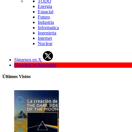
TODO
Energia
Espacial
Futuro
Industria
Informatica
Ingenieria
Internet
Nuclear
Síguenos en X
Síguenos en Instagram
Últimos Vistos