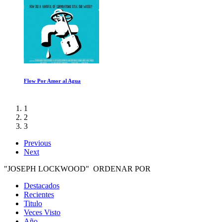
Cowspiracy: El Secreto de la Sostenibilidad
1
2
3
Previous
Next
"JOSEPH LOCKWOOD" ORDENAR POR
Destacados
Recientes
Titulo
Veces Visto
Año