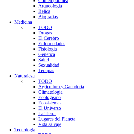
Contemporanea
Arqueologia
Belica
Biografias
Medicina
TODO
Drogas
El Cerebro
Enfermedades
Fisiologia
Genetica
Salud
Sexualidad
Terapias
Naturaleza
TODO
Agricultura y Ganaderia
Climatologia
Ecologismo
Ecosistemas
El Universo
La Tierra
Lugares del Planeta
Vida salvaje
Tecnologia