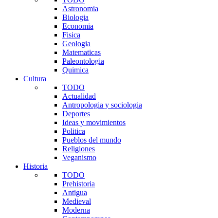
Astronomia
Biologia
Economia
Fisica
Geologia
Matematicas
Paleontologia
Quimica
Cultura
TODO
Actualidad
Antropologia y sociologia
Deportes
Ideas y movimientos
Politica
Pueblos del mundo
Religiones
Veganismo
Historia
TODO
Prehistoria
Antigua
Medieval
Moderna