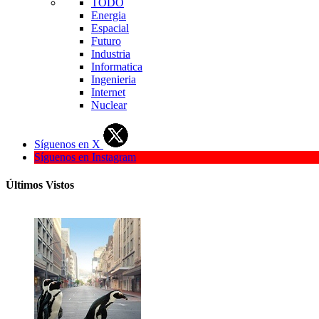
TODO
Energia
Espacial
Futuro
Industria
Informatica
Ingenieria
Internet
Nuclear
Síguenos en X
Síguenos en Instagram
Últimos Vistos