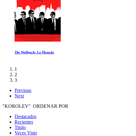
El Increible Viaje Humano Australia
1
2
3
Previous
Next
"KOROLEV" ORDENAR POR
Destacados
Recientes
Titulo
Veces Visto