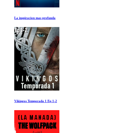
Fyre
A traves de los Muros