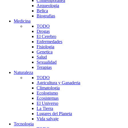
Contemporanea
Arqueologia
Belica
Biografias
Medicina
TODO
Drogas
El Cerebro
Enfermedades
Fisiologia
Genetica
Salud
Sexualidad
Terapias
Naturaleza
TODO
Agricultura y Ganaderia
Climatologia
Ecologismo
Ecosistemas
El Universo
La Tierra
Lugares del Planeta
Vida salvaje
Tecnologia