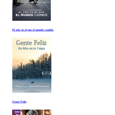
Vikingos Temporada 1 Ep 7-9
Un viaje al infinito