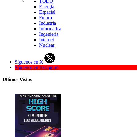
TODO
Energia
Espacial
Futuro
Industria
Informatica
Ingenieria
Internet
Nuclear
Síguenos en X
Síguenos en Instagram
Últimos Vistos