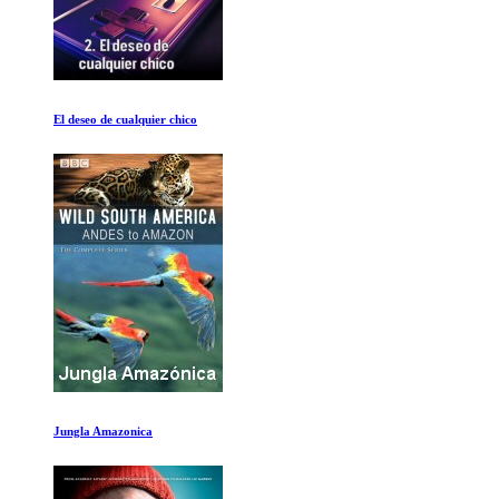
Friends: La reunion
Roosevelt Trumand y Wallace