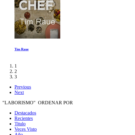
Las Siete Maravillas del Nuevo Mundo
1
2
3
Previous
Next
"LABORISMO" ORDENAR POR
Destacados
Recientes
Titulo
Veces Visto
Año