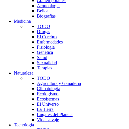
Contemporanea
Arqueologia
Belica
Biografias
Medicina
TODO
Drogas
El Cerebro
Enfermedades
Fisiologia
Genetica
Salud
Sexualidad
Terapias
Naturaleza
TODO
Agricultura y Ganaderia
Climatologia
Ecologismo
Ecosistemas
El Universo
La Tierra
Lugares del Planeta
Vida salvaje
Tecnologia