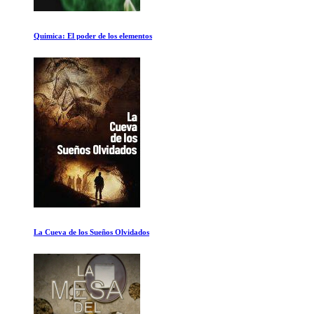
Gravedad
The Beatles: Get Back. Primera parte