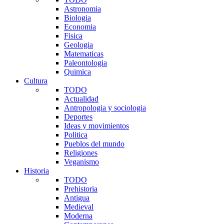
Astronomia
Biologia
Economia
Fisica
Geologia
Matematicas
Paleontologia
Quimica
Cultura
TODO
Actualidad
Antropologia y sociologia
Deportes
Ideas y movimientos
Politica
Pueblos del mundo
Religiones
Veganismo
Historia
TODO
Prehistoria
Antigua
Medieval
Moderna