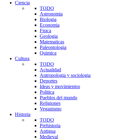
Ciencia
TODO
Astronomia
Biologia
Economia
Fisica
Geologia
Matematicas
Paleontologia
Quimica
Cultura
TODO
Actualidad
Antropologia y sociologia
Deportes
Ideas y movimientos
Politica
Pueblos del mundo
Religiones
Veganismo
Historia
TODO
Prehistoria
Antigua
Medieval