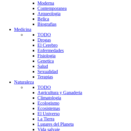
Moderna
Contemporanea
Arqueologia
Belica
Biografias
Medicina
TODO
Drogas
El Cerebro
Enfermedades
Fisiologia
Genetica
Salud
Sexualidad
Terapias
Naturaleza
TODO
Agricultura y Ganaderia
Climatologia
Ecologismo
Ecosistemas
El Universo
La Tierra
Lugares del Planeta
Vida salvaje