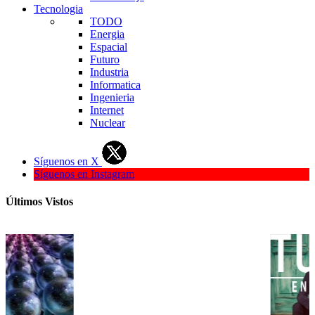
Tecnologia
TODO
Energia
Espacial
Futuro
Industria
Informatica
Ingenieria
Internet
Nuclear
Síguenos en X
Síguenos en Instagram
Últimos Vistos