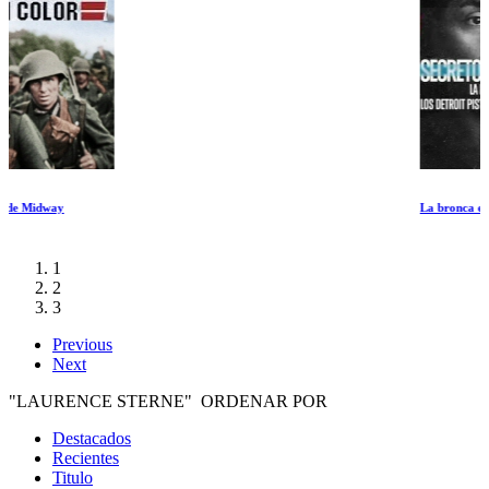
La bronca entre los Detroit Pistons y los Indiana Pacers
1
2
3
Previous
Next
"LAURENCE STERNE" ORDENAR POR
Destacados
Recientes
Titulo