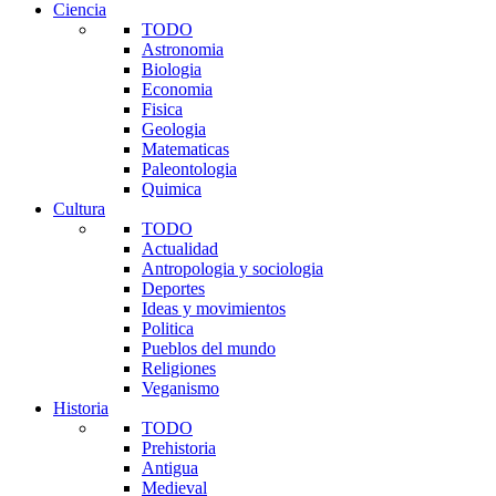
Ciencia
TODO
Astronomia
Biologia
Economia
Fisica
Geologia
Matematicas
Paleontologia
Quimica
Cultura
TODO
Actualidad
Antropologia y sociologia
Deportes
Ideas y movimientos
Politica
Pueblos del mundo
Religiones
Veganismo
Historia
TODO
Prehistoria
Antigua
Medieval