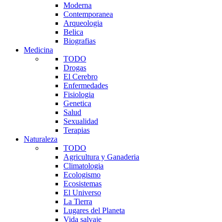
Moderna
Contemporanea
Arqueologia
Belica
Biografias
Medicina
TODO
Drogas
El Cerebro
Enfermedades
Fisiologia
Genetica
Salud
Sexualidad
Terapias
Naturaleza
TODO
Agricultura y Ganaderia
Climatologia
Ecologismo
Ecosistemas
El Universo
La Tierra
Lugares del Planeta
Vida salvaje