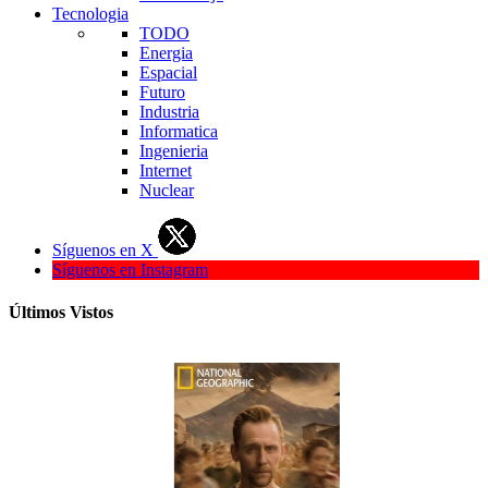
Tecnologia
TODO
Energia
Espacial
Futuro
Industria
Informatica
Ingenieria
Internet
Nuclear
Síguenos en X
Síguenos en Instagram
Últimos Vistos