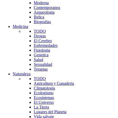
Moderna
Contemporanea
Arqueologia
Belica
Biografias
Medicina
TODO
Drogas
El Cerebro
Enfermedades
Fisiologia
Genetica
Salud
Sexualidad
Terapias
Naturaleza
TODO
Agricultura y Ganaderia
Climatologia
Ecologismo
Ecosistemas
El Universo
La Tierra
Lugares del Planeta
Vida salvaje