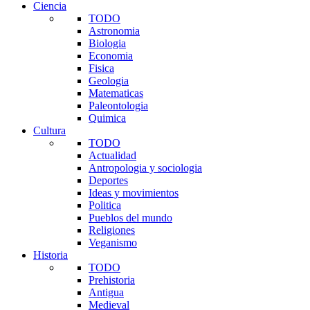
Ciencia
TODO
Astronomia
Biologia
Economia
Fisica
Geologia
Matematicas
Paleontologia
Quimica
Cultura
TODO
Actualidad
Antropologia y sociologia
Deportes
Ideas y movimientos
Politica
Pueblos del mundo
Religiones
Veganismo
Historia
TODO
Prehistoria
Antigua
Medieval