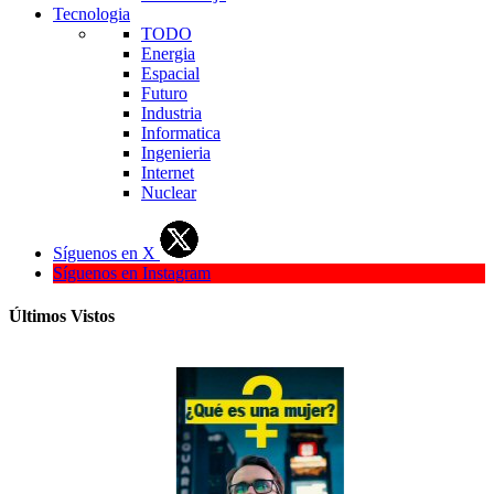
Tecnologia
TODO
Energia
Espacial
Futuro
Industria
Informatica
Ingenieria
Internet
Nuclear
Síguenos en X
Síguenos en Instagram
Últimos Vistos