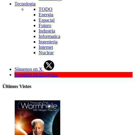
Tecnologia
TODO
Energia
Espacial
Futuro
Industria
Informatica
Ingenieria
Internet
Nuclear
Síguenos en X
Síguenos en Instagram
Últimos Vistos