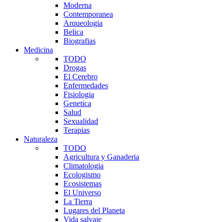
Moderna
Contemporanea
Arqueologia
Belica
Biografias
Medicina
TODO
Drogas
El Cerebro
Enfermedades
Fisiologia
Genetica
Salud
Sexualidad
Terapias
Naturaleza
TODO
Agricultura y Ganaderia
Climatologia
Ecologismo
Ecosistemas
El Universo
La Tierra
Lugares del Planeta
Vida salvaje