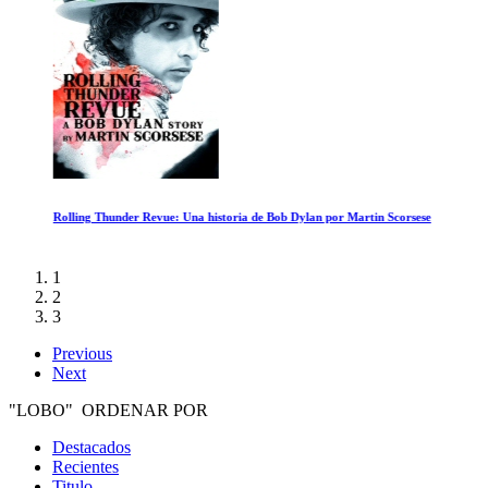
Rolling Thunder Revue: Una historia de Bob Dylan por Martin Scorsese
1
2
3
Previous
Next
"LOBO" ORDENAR POR
Destacados
Recientes
Titulo