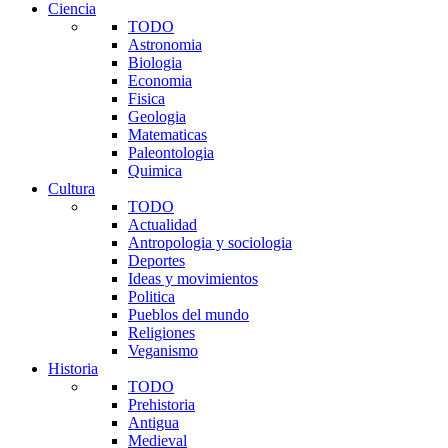
Ciencia
TODO
Astronomia
Biologia
Economia
Fisica
Geologia
Matematicas
Paleontologia
Quimica
Cultura
TODO
Actualidad
Antropologia y sociologia
Deportes
Ideas y movimientos
Politica
Pueblos del mundo
Religiones
Veganismo
Historia
TODO
Prehistoria
Antigua
Medieval