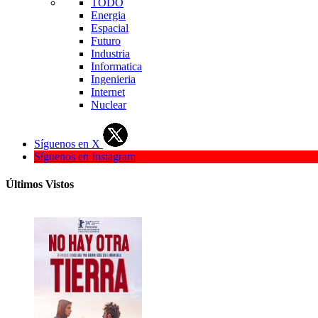
TODO
Energia
Espacial
Futuro
Industria
Informatica
Ingenieria
Internet
Nuclear
Síguenos en X
Síguenos en Instagram
Últimos Vistos