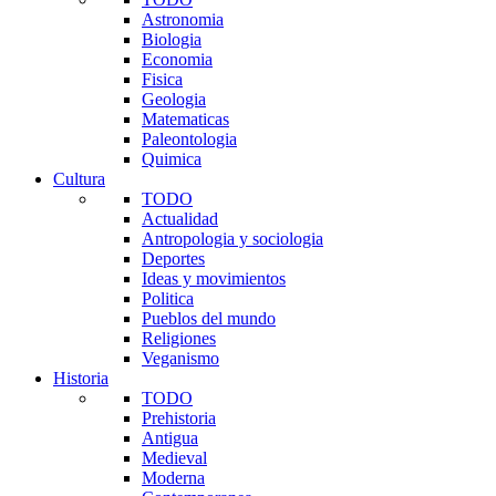
Astronomia
Biologia
Economia
Fisica
Geologia
Matematicas
Paleontologia
Quimica
Cultura
TODO
Actualidad
Antropologia y sociologia
Deportes
Ideas y movimientos
Politica
Pueblos del mundo
Religiones
Veganismo
Historia
TODO
Prehistoria
Antigua
Medieval
Moderna