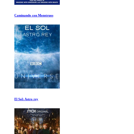
Mundo helados
Ellos no Envejeceran