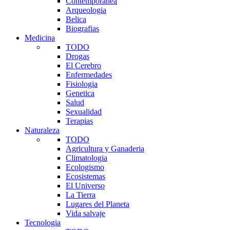
Contemporanea
Arqueologia
Belica
Biografias
Medicina
TODO
Drogas
El Cerebro
Enfermedades
Fisiologia
Genetica
Salud
Sexualidad
Terapias
Naturaleza
TODO
Agricultura y Ganaderia
Climatologia
Ecologismo
Ecosistemas
El Universo
La Tierra
Lugares del Planeta
Vida salvaje
Tecnologia