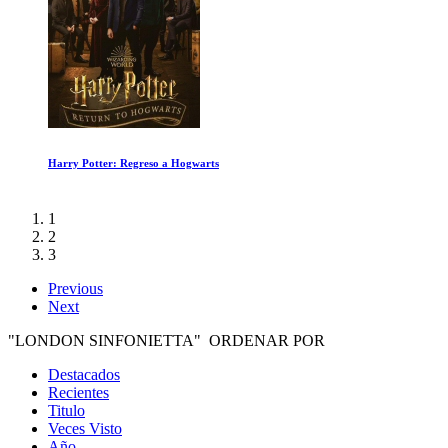
Fleetwood Mac Live in Boston 2de2
1
2
3
Previous
Next
"LONDON SINFONIETTA" ORDENAR POR
Destacados
Recientes
Titulo
Veces Visto
Año