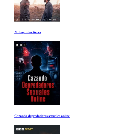
Historias Que Contamos
The True Cost