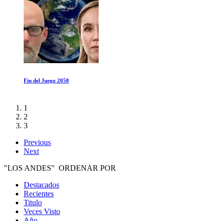
Todos al Bistro
1
2
3
Previous
Next
"LOS ANDES" ORDENAR POR
Destacados
Recientes
Titulo
Veces Visto
Año