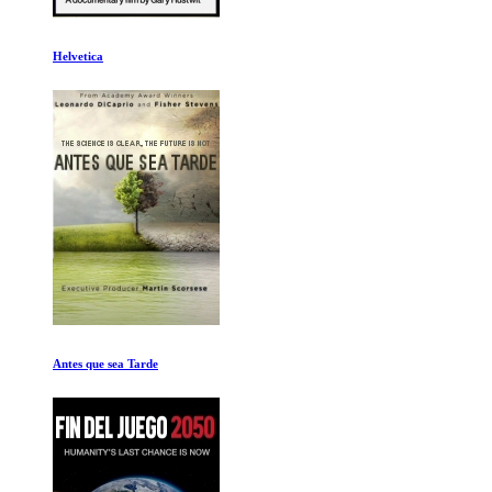
La Sal de la Tierra
De polo a polo con Will Smith Ep 5-7