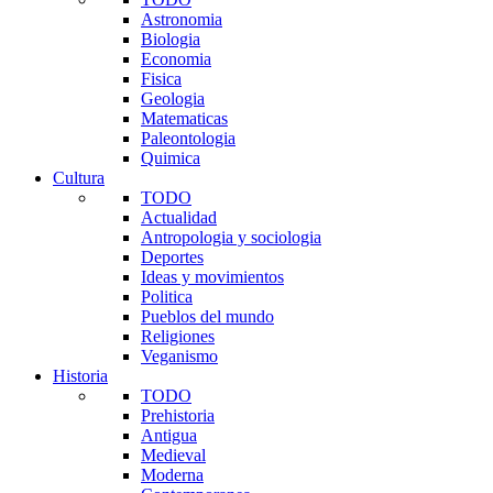
Astronomia
Biologia
Economia
Fisica
Geologia
Matematicas
Paleontologia
Quimica
Cultura
TODO
Actualidad
Antropologia y sociologia
Deportes
Ideas y movimientos
Politica
Pueblos del mundo
Religiones
Veganismo
Historia
TODO
Prehistoria
Antigua
Medieval
Moderna