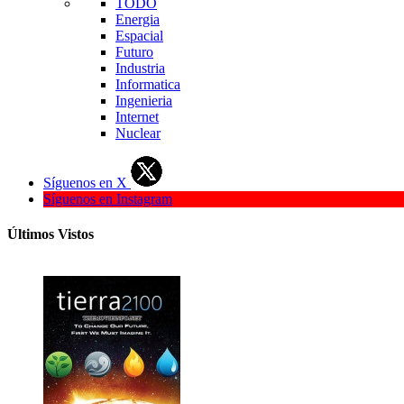
TODO
Energia
Espacial
Futuro
Industria
Informatica
Ingenieria
Internet
Nuclear
Síguenos en X
Síguenos en Instagram
Últimos Vistos