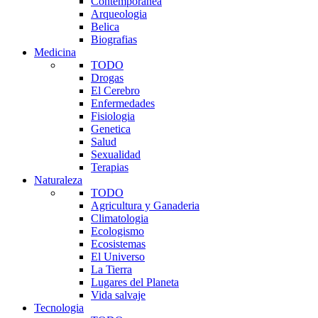
Contemporanea
Arqueologia
Belica
Biografias
Medicina
TODO
Drogas
El Cerebro
Enfermedades
Fisiologia
Genetica
Salud
Sexualidad
Terapias
Naturaleza
TODO
Agricultura y Ganaderia
Climatologia
Ecologismo
Ecosistemas
El Universo
La Tierra
Lugares del Planeta
Vida salvaje
Tecnologia