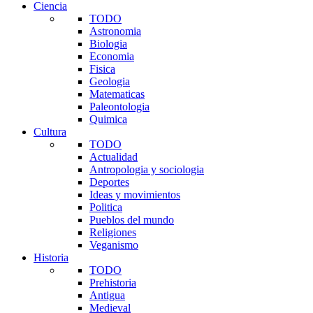
Ciencia
TODO
Astronomia
Biologia
Economia
Fisica
Geologia
Matematicas
Paleontologia
Quimica
Cultura
TODO
Actualidad
Antropologia y sociologia
Deportes
Ideas y movimientos
Politica
Pueblos del mundo
Religiones
Veganismo
Historia
TODO
Prehistoria
Antigua
Medieval