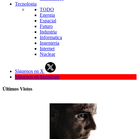
Tecnologia
TODO
Energia
Espacial
Futuro
Industria
Informatica
Ingenieria
Internet
Nuclear
Síguenos en X
Síguenos en Instagram
Últimos Vistos