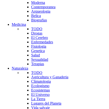
Moderna
Contemporanea
Arqueologia
Belica
Biografias
Medicina
TODO
Drogas
El Cerebro
Enfermedades
Fisiologia
Genetica
Salud
Sexualidad
Terapias
Naturaleza
TODO
Agricultura y Ganaderia
Climatologia
Ecologismo
Ecosistemas
El Universo
La Tierra
Lugares del Planeta
Vida salvaje