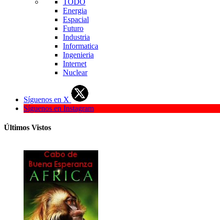
TODO
Energia
Espacial
Futuro
Industria
Informatica
Ingenieria
Internet
Nuclear
Síguenos en X
Síguenos en Instagram
Últimos Vistos