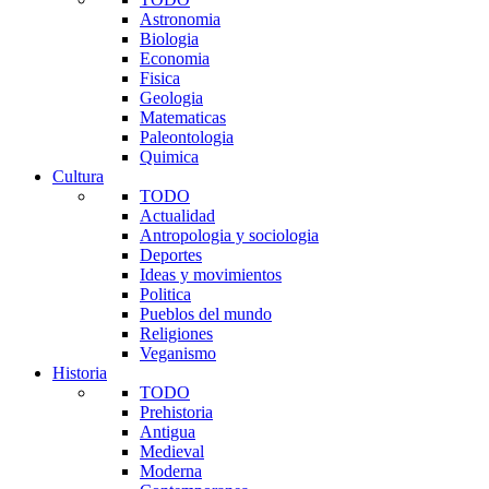
Astronomia
Biologia
Economia
Fisica
Geologia
Matematicas
Paleontologia
Quimica
Cultura
TODO
Actualidad
Antropologia y sociologia
Deportes
Ideas y movimientos
Politica
Pueblos del mundo
Religiones
Veganismo
Historia
TODO
Prehistoria
Antigua
Medieval
Moderna