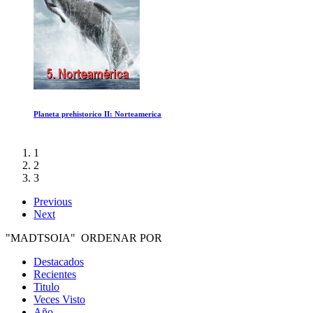
Ed Sheeran: Amor
1
2
3
Previous
Next
"MADTSOIA" ORDENAR POR
Destacados
Recientes
Titulo
Veces Visto
Año