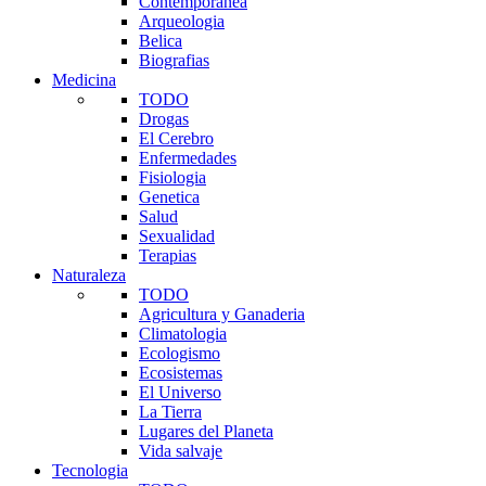
Contemporanea
Arqueologia
Belica
Biografias
Medicina
TODO
Drogas
El Cerebro
Enfermedades
Fisiologia
Genetica
Salud
Sexualidad
Terapias
Naturaleza
TODO
Agricultura y Ganaderia
Climatologia
Ecologismo
Ecosistemas
El Universo
La Tierra
Lugares del Planeta
Vida salvaje
Tecnologia