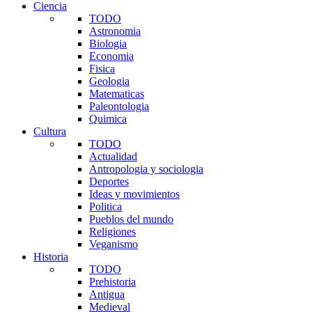
Ciencia
TODO
Astronomia
Biologia
Economia
Fisica
Geologia
Matematicas
Paleontologia
Quimica
Cultura
TODO
Actualidad
Antropologia y sociologia
Deportes
Ideas y movimientos
Politica
Pueblos del mundo
Religiones
Veganismo
Historia
TODO
Prehistoria
Antigua
Medieval