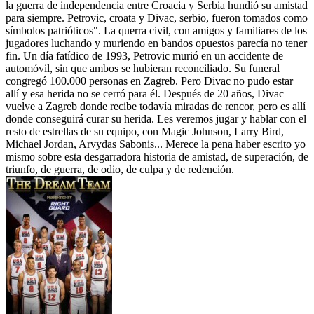
la guerra de independencia entre Croacia y Serbia hundió su amistad
para siempre. Petrovic, croata y Divac, serbio, fueron tomados como
símbolos patrióticos". La querra civil, con amigos y familiares de los
jugadores luchando y muriendo en bandos opuestos parecía no tener
fin. Un día fatídico de 1993, Petrovic murió en un accidente de
automóvil, sin que ambos se hubieran reconciliado. Su funeral
congregó 100.000 personas en Zagreb. Pero Divac no pudo estar
allí y esa herida no se cerró para él. Después de 20 años, Divac
vuelve a Zagreb donde recibe todavía miradas de rencor, pero es allí
donde conseguirá curar su herida. Les veremos jugar y hablar con el
resto de estrellas de su equipo, con Magic Johnson, Larry Bird,
Michael Jordan, Arvydas Sabonis... Merece la pena haber escrito yo
mismo sobre esta desgarradora historia de amistad, de superación, de
triunfo, de guerra, de odio, de culpa y de redención.