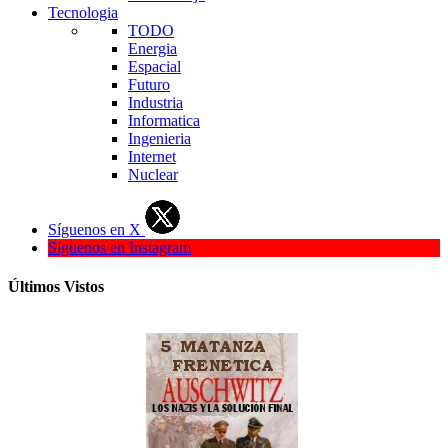
Tecnologia
TODO
Energia
Espacial
Futuro
Industria
Informatica
Ingenieria
Internet
Nuclear
Síguenos en X
Síguenos en Instagram
Últimos Vistos