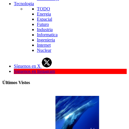
Tecnologia
TODO
Energia
Espacial
Futuro
Industria
Informatica
Ingenieria
Internet
Nuclear
Síguenos en X
Síguenos en Instagram
Últimos Vistos