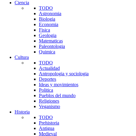
Ciencia
TODO
Astronomia
Biologia
Economia
Fisica
Geologia
Matematicas
Paleontologia
Quimica
Cultura
TODO
Actualidad
Antropologia y sociologia
Deportes
Ideas y movimientos
Politica
Pueblos del mundo
Religiones
Veganismo
Historia
TODO
Prehistoria
Antigua
Medieval