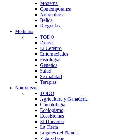
Moderna
Contemporanea
Arqueologia
Belica
Biografias
Medicina
TODO
Drogas
El Cerebro
Enfermedades
Fisiologia
Genetica
Salud
Sexualidad
Terapias
Naturaleza
TODO
Agricultura y Ganaderia
Climatologia
Ecologismo
Ecosistemas
El Universo
La Tierra
Lugares del Planeta
Vida salvaje