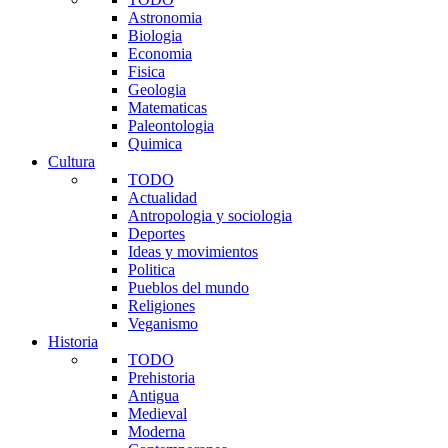
Astronomia
Biologia
Economia
Fisica
Geologia
Matematicas
Paleontologia
Quimica
Cultura
TODO
Actualidad
Antropologia y sociologia
Deportes
Ideas y movimientos
Politica
Pueblos del mundo
Religiones
Veganismo
Historia
TODO
Prehistoria
Antigua
Medieval
Moderna