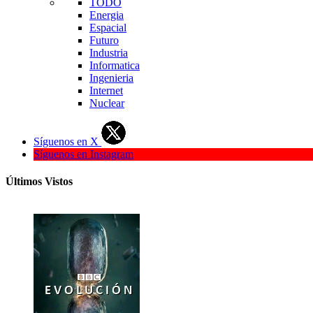
TODO
Energia
Espacial
Futuro
Industria
Informatica
Ingenieria
Internet
Nuclear
Síguenos en X
Síguenos en Instagram
Últimos Vistos