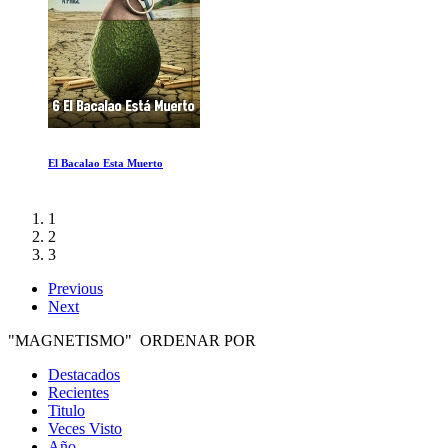
Que Hay Ahi Afuera
1
2
3
Previous
Next
"MAGNETISMO" ORDENAR POR
Destacados
Recientes
Titulo
Veces Visto
Año