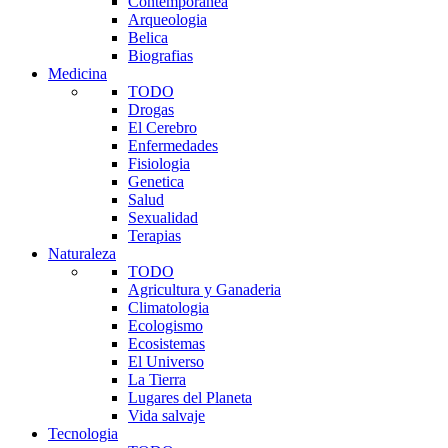
Contemporanea
Arqueologia
Belica
Biografias
Medicina
TODO
Drogas
El Cerebro
Enfermedades
Fisiologia
Genetica
Salud
Sexualidad
Terapias
Naturaleza
TODO
Agricultura y Ganaderia
Climatologia
Ecologismo
Ecosistemas
El Universo
La Tierra
Lugares del Planeta
Vida salvaje
Tecnologia