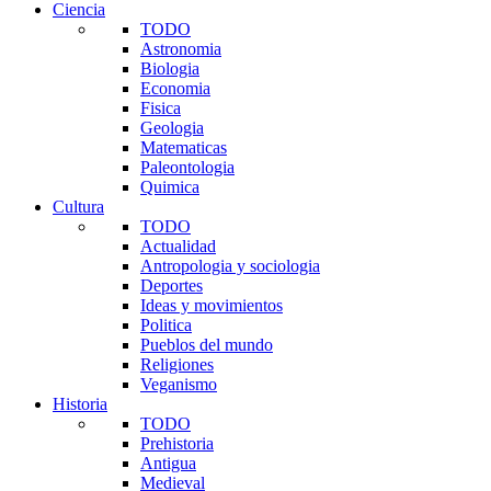
Ciencia
TODO
Astronomia
Biologia
Economia
Fisica
Geologia
Matematicas
Paleontologia
Quimica
Cultura
TODO
Actualidad
Antropologia y sociologia
Deportes
Ideas y movimientos
Politica
Pueblos del mundo
Religiones
Veganismo
Historia
TODO
Prehistoria
Antigua
Medieval