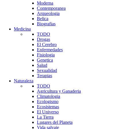
Moderna
Contemporanea
Arqueologia
Belica
Biografias
Medicina
TODO
Drogas
El Cerebro
Enfermedades
Fisiologia
Genetica
Salud
Sexualidad
Terapias
Naturaleza
TODO
Agricultura y Ganaderia
Climatologia
Ecologismo
Ecosistemas
El Universo
La Tierra
Lugares del Planeta
Vida salvaje