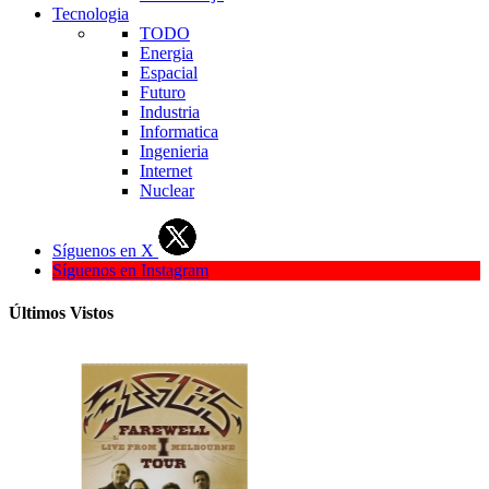
Tecnologia
TODO
Energia
Espacial
Futuro
Industria
Informatica
Ingenieria
Internet
Nuclear
Síguenos en X
Síguenos en Instagram
Últimos Vistos