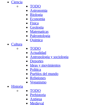
Ciencia
TODO
Astronomia
Biologia
Economia
Fisica
Geologia
Matematicas
Paleontologia
Quimica
Cultura
TODO
Actualidad
Antropologia y sociologia
Deportes
Ideas y movimientos
Politica
Pueblos del mundo
Religiones
Veganismo
Historia
TODO
Prehistoria
Antigua
Medieval