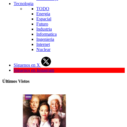
Tecnologia
TODO
Energia
Espacial
Futuro
Industria
Informatica
Ingenieria
Internet
Nuclear
Síguenos en X
Síguenos en Instagram
Últimos Vistos