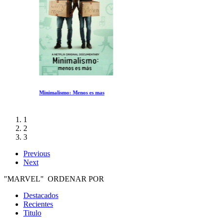
Minimalismo: Menos es mas
1
2
3
Previous
Next
"MARVEL" ORDENAR POR
Destacados
Recientes
Titulo