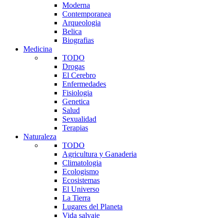
Moderna
Contemporanea
Arqueologia
Belica
Biografias
Medicina
TODO
Drogas
El Cerebro
Enfermedades
Fisiologia
Genetica
Salud
Sexualidad
Terapias
Naturaleza
TODO
Agricultura y Ganaderia
Climatologia
Ecologismo
Ecosistemas
El Universo
La Tierra
Lugares del Planeta
Vida salvaje