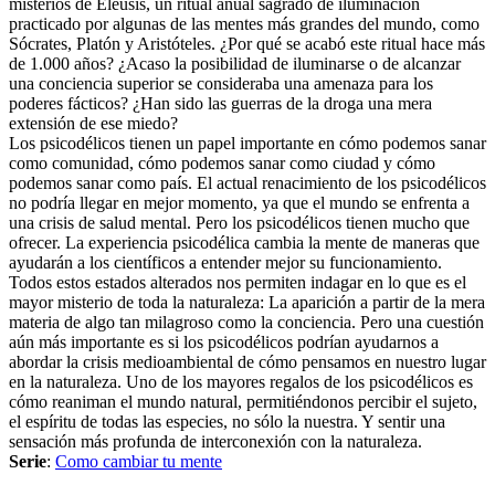
misterios de Eleusis, un ritual anual sagrado de iluminación
practicado por algunas de las mentes más grandes del mundo, como
Sócrates, Platón y Aristóteles. ¿Por qué se acabó este ritual hace más
de 1.000 años? ¿Acaso la posibilidad de iluminarse o de alcanzar
una conciencia superior se consideraba una amenaza para los
poderes fácticos? ¿Han sido las guerras de la droga una mera
extensión de ese miedo?
Los psicodélicos tienen un papel importante en cómo podemos sanar
como comunidad, cómo podemos sanar como ciudad y cómo
podemos sanar como país. El actual renacimiento de los psicodélicos
no podría llegar en mejor momento, ya que el mundo se enfrenta a
una crisis de salud mental. Pero los psicodélicos tienen mucho que
ofrecer. La experiencia psicodélica cambia la mente de maneras que
ayudarán a los científicos a entender mejor su funcionamiento.
Todos estos estados alterados nos permiten indagar en lo que es el
mayor misterio de toda la naturaleza: La aparición a partir de la mera
materia de algo tan milagroso como la conciencia. Pero una cuestión
aún más importante es si los psicodélicos podrían ayudarnos a
abordar la crisis medioambiental de cómo pensamos en nuestro lugar
en la naturaleza. Uno de los mayores regalos de los psicodélicos es
cómo reaniman el mundo natural, permitiéndonos percibir el sujeto,
el espíritu de todas las especies, no sólo la nuestra. Y sentir una
sensación más profunda de interconexión con la naturaleza.
Serie
:
Como cambiar tu mente