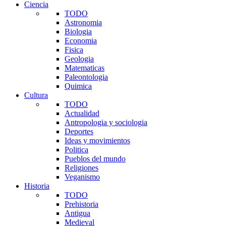
Ciencia
TODO
Astronomia
Biologia
Economia
Fisica
Geologia
Matematicas
Paleontologia
Quimica
Cultura
TODO
Actualidad
Antropologia y sociologia
Deportes
Ideas y movimientos
Politica
Pueblos del mundo
Religiones
Veganismo
Historia
TODO
Prehistoria
Antigua
Medieval