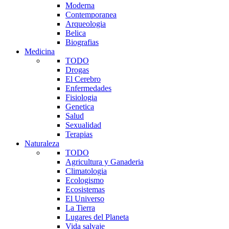
Moderna
Contemporanea
Arqueologia
Belica
Biografias
Medicina
TODO
Drogas
El Cerebro
Enfermedades
Fisiologia
Genetica
Salud
Sexualidad
Terapias
Naturaleza
TODO
Agricultura y Ganaderia
Climatologia
Ecologismo
Ecosistemas
El Universo
La Tierra
Lugares del Planeta
Vida salvaje