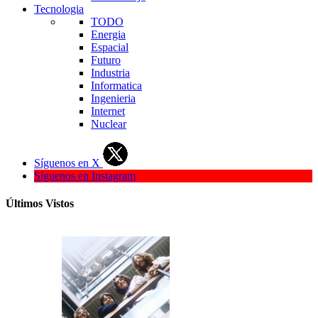
Tecnologia
TODO
Energia
Espacial
Futuro
Industria
Informatica
Ingenieria
Internet
Nuclear
Síguenos en X
Síguenos en Instagram
Últimos Vistos