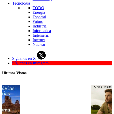
Tecnologia
TODO
Energia
Espacial
Futuro
Industria
Informatica
Ingenieria
Internet
Nuclear
Síguenos en X
Síguenos en Instagram
Últimos Vistos