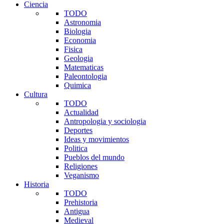
Ciencia
TODO
Astronomia
Biologia
Economia
Fisica
Geologia
Matematicas
Paleontologia
Quimica
Cultura
TODO
Actualidad
Antropologia y sociologia
Deportes
Ideas y movimientos
Politica
Pueblos del mundo
Religiones
Veganismo
Historia
TODO
Prehistoria
Antigua
Medieval