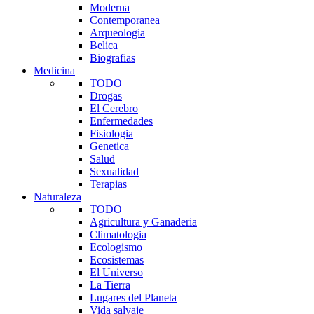
Moderna
Contemporanea
Arqueologia
Belica
Biografias
Medicina
TODO
Drogas
El Cerebro
Enfermedades
Fisiologia
Genetica
Salud
Sexualidad
Terapias
Naturaleza
TODO
Agricultura y Ganaderia
Climatologia
Ecologismo
Ecosistemas
El Universo
La Tierra
Lugares del Planeta
Vida salvaje