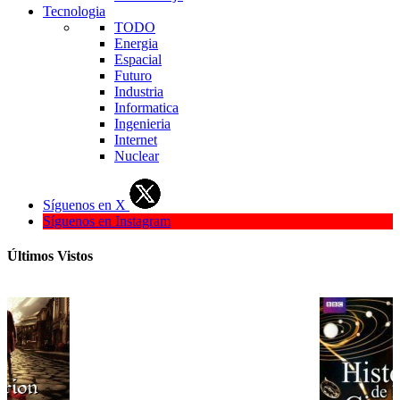
Tecnologia
TODO
Energia
Espacial
Futuro
Industria
Informatica
Ingenieria
Internet
Nuclear
Síguenos en X
Síguenos en Instagram
Últimos Vistos