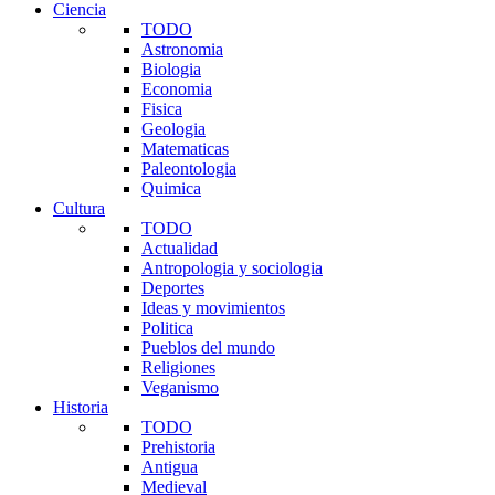
Ciencia
TODO
Astronomia
Biologia
Economia
Fisica
Geologia
Matematicas
Paleontologia
Quimica
Cultura
TODO
Actualidad
Antropologia y sociologia
Deportes
Ideas y movimientos
Politica
Pueblos del mundo
Religiones
Veganismo
Historia
TODO
Prehistoria
Antigua
Medieval