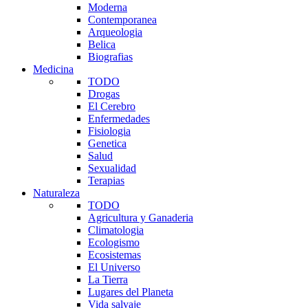
Moderna
Contemporanea
Arqueologia
Belica
Biografias
Medicina
TODO
Drogas
El Cerebro
Enfermedades
Fisiologia
Genetica
Salud
Sexualidad
Terapias
Naturaleza
TODO
Agricultura y Ganaderia
Climatologia
Ecologismo
Ecosistemas
El Universo
La Tierra
Lugares del Planeta
Vida salvaje