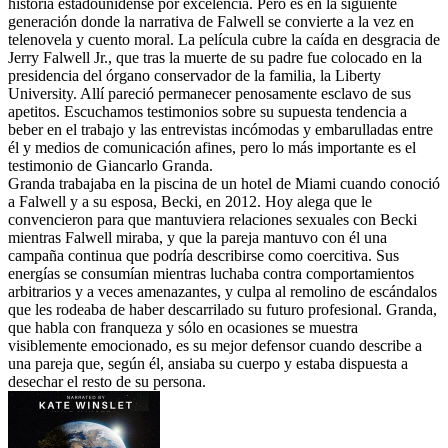
historia estadounidense por excelencia. Pero es en la siguiente
generación donde la narrativa de Falwell se convierte a la vez en
telenovela y cuento moral. La película cubre la caída en desgracia de
Jerry Falwell Jr., que tras la muerte de su padre fue colocado en la
presidencia del órgano conservador de la familia, la Liberty
University. Allí pareció permanecer penosamente esclavo de sus
apetitos. Escuchamos testimonios sobre su supuesta tendencia a
beber en el trabajo y las entrevistas incómodas y embarulladas entre
él y medios de comunicación afines, pero lo más importante es el
testimonio de Giancarlo Granda.
Granda trabajaba en la piscina de un hotel de Miami cuando conoció
a Falwell y a su esposa, Becki, en 2012. Hoy alega que le
convencieron para que mantuviera relaciones sexuales con Becki
mientras Falwell miraba, y que la pareja mantuvo con él una
campaña continua que podría describirse como coercitiva. Sus
energías se consumían mientras luchaba contra comportamientos
arbitrarios y a veces amenazantes, y culpa al remolino de escándalos
que les rodeaba de haber descarrilado su futuro profesional. Granda,
que habla con franqueza y sólo en ocasiones se muestra
visiblemente emocionado, es su mejor defensor cuando describe a
una pareja que, según él, ansiaba su cuerpo y estaba dispuesta a
desechar el resto de su persona.