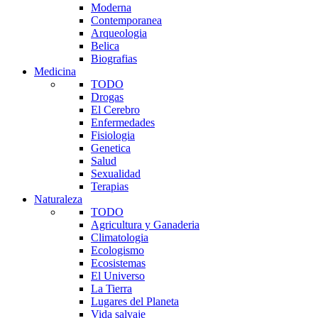
Moderna
Contemporanea
Arqueologia
Belica
Biografias
Medicina
TODO
Drogas
El Cerebro
Enfermedades
Fisiologia
Genetica
Salud
Sexualidad
Terapias
Naturaleza
TODO
Agricultura y Ganaderia
Climatologia
Ecologismo
Ecosistemas
El Universo
La Tierra
Lugares del Planeta
Vida salvaje