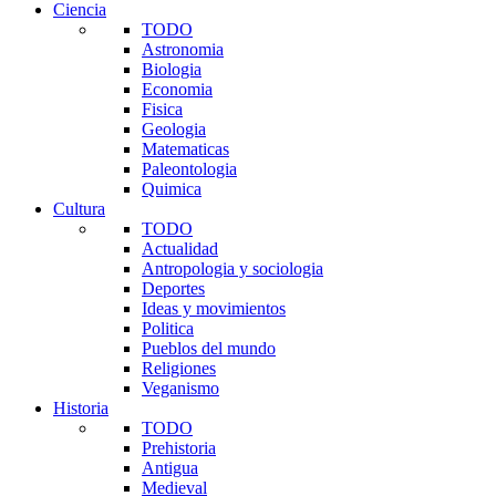
Ciencia
TODO
Astronomia
Biologia
Economia
Fisica
Geologia
Matematicas
Paleontologia
Quimica
Cultura
TODO
Actualidad
Antropologia y sociologia
Deportes
Ideas y movimientos
Politica
Pueblos del mundo
Religiones
Veganismo
Historia
TODO
Prehistoria
Antigua
Medieval