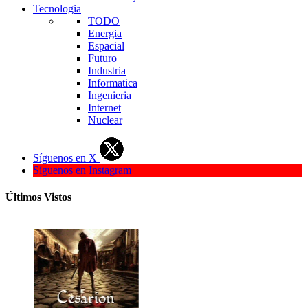
Tecnologia
TODO
Energia
Espacial
Futuro
Industria
Informatica
Ingenieria
Internet
Nuclear
Síguenos en X
Síguenos en Instagram
Últimos Vistos