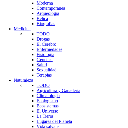
Moderna
Contemporanea
Arqueologia
Belica
Biografias
Medicina
TODO
Drogas
El Cerebro
Enfermedades
Fisiologia
Genetica
Salud
Sexualidad
Terapias
Naturaleza
TODO
Agricultura y Ganaderia
Climatologia
Ecologismo
Ecosistemas
El Universo
La Tierra
Lugares del Planeta
Vida salvaje