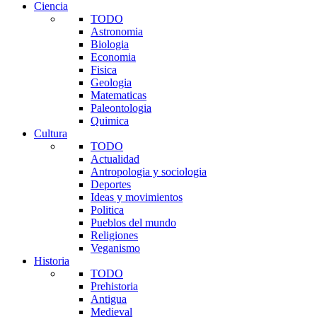
Ciencia
TODO
Astronomia
Biologia
Economia
Fisica
Geologia
Matematicas
Paleontologia
Quimica
Cultura
TODO
Actualidad
Antropologia y sociologia
Deportes
Ideas y movimientos
Politica
Pueblos del mundo
Religiones
Veganismo
Historia
TODO
Prehistoria
Antigua
Medieval