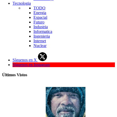
Tecnologia
TODO
Energia
Espacial
Futuro
Industria
Informatica
Ingenieria
Internet
Nuclear
Síguenos en X
Síguenos en Instagram
Últimos Vistos