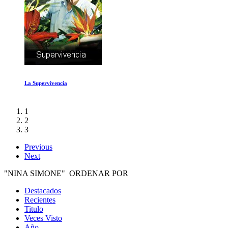
Vikingos Temporada 1 Ep 1-2
1
2
3
Previous
Next
"NINA SIMONE" ORDENAR POR
Destacados
Recientes
Titulo
Veces Visto
Año