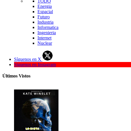
TODO
Energia
Espacial
Futuro
Industria
Informatica
Ingenieria
Internet
Nuclear
Síguenos en X
Síguenos en Instagram
Últimos Vistos