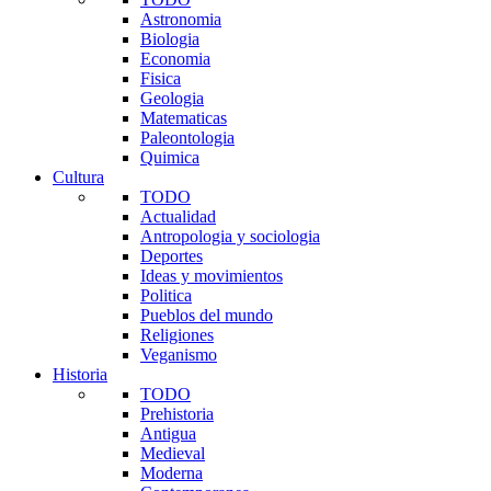
Astronomia
Biologia
Economia
Fisica
Geologia
Matematicas
Paleontologia
Quimica
Cultura
TODO
Actualidad
Antropologia y sociologia
Deportes
Ideas y movimientos
Politica
Pueblos del mundo
Religiones
Veganismo
Historia
TODO
Prehistoria
Antigua
Medieval
Moderna