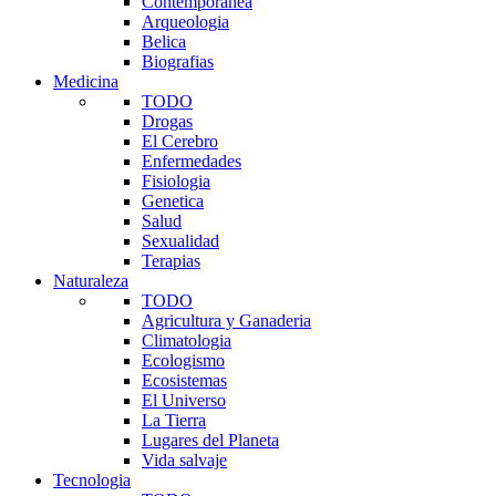
Contemporanea
Arqueologia
Belica
Biografias
Medicina
TODO
Drogas
El Cerebro
Enfermedades
Fisiologia
Genetica
Salud
Sexualidad
Terapias
Naturaleza
TODO
Agricultura y Ganaderia
Climatologia
Ecologismo
Ecosistemas
El Universo
La Tierra
Lugares del Planeta
Vida salvaje
Tecnologia