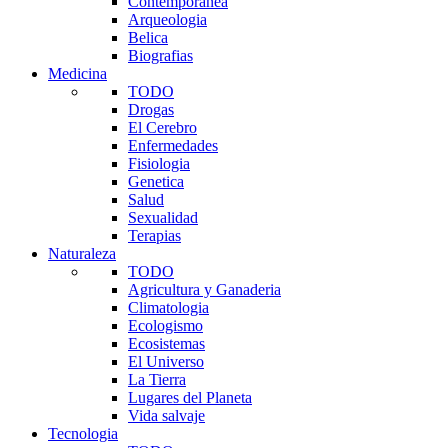
Contemporanea
Arqueologia
Belica
Biografias
Medicina
TODO
Drogas
El Cerebro
Enfermedades
Fisiologia
Genetica
Salud
Sexualidad
Terapias
Naturaleza
TODO
Agricultura y Ganaderia
Climatologia
Ecologismo
Ecosistemas
El Universo
La Tierra
Lugares del Planeta
Vida salvaje
Tecnologia