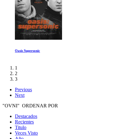
Vikingos Temporada 1 Ep 1-2
1
2
3
Previous
Next
"OVNI" ORDENAR POR
Destacados
Recientes
Titulo
Veces Visto
Año