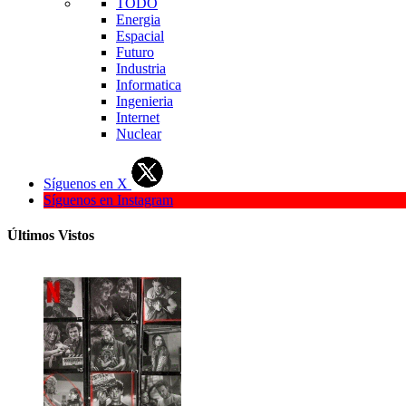
TODO
Energia
Espacial
Futuro
Industria
Informatica
Ingenieria
Internet
Nuclear
Síguenos en X
Síguenos en Instagram
Últimos Vistos