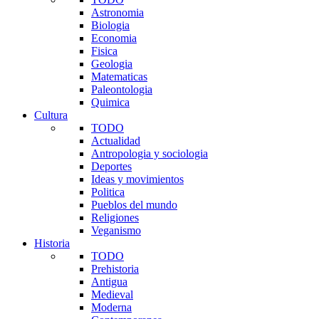
Astronomia
Biologia
Economia
Fisica
Geologia
Matematicas
Paleontologia
Quimica
Cultura
TODO
Actualidad
Antropologia y sociologia
Deportes
Ideas y movimientos
Politica
Pueblos del mundo
Religiones
Veganismo
Historia
TODO
Prehistoria
Antigua
Medieval
Moderna