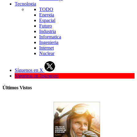
Tecnologia
TODO
Energia
Espacial
Futuro
Industria
Informatica
Ingenieria
Internet
Nuclear
Síguenos en X
Síguenos en Instagram
Últimos Vistos