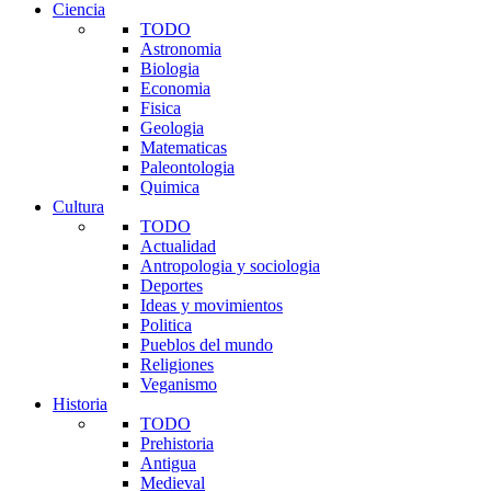
Ciencia
TODO
Astronomia
Biologia
Economia
Fisica
Geologia
Matematicas
Paleontologia
Quimica
Cultura
TODO
Actualidad
Antropologia y sociologia
Deportes
Ideas y movimientos
Politica
Pueblos del mundo
Religiones
Veganismo
Historia
TODO
Prehistoria
Antigua
Medieval