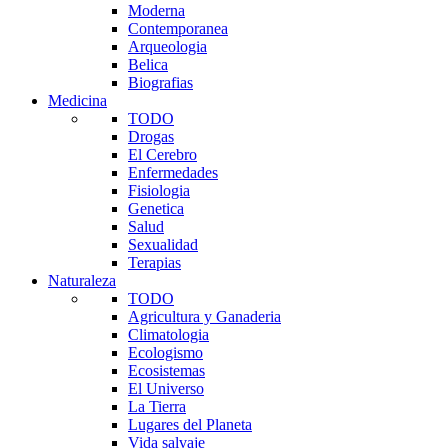
Moderna
Contemporanea
Arqueologia
Belica
Biografias
Medicina
TODO
Drogas
El Cerebro
Enfermedades
Fisiologia
Genetica
Salud
Sexualidad
Terapias
Naturaleza
TODO
Agricultura y Ganaderia
Climatologia
Ecologismo
Ecosistemas
El Universo
La Tierra
Lugares del Planeta
Vida salvaje