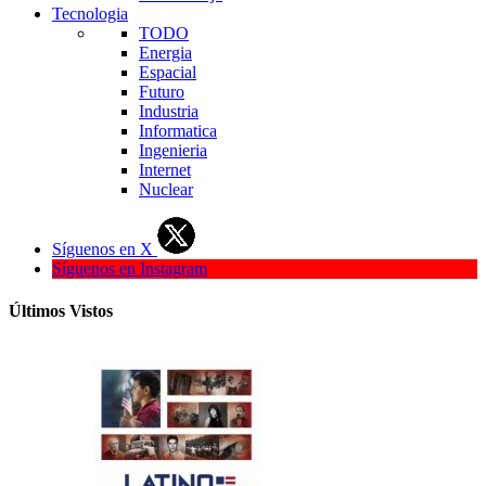
Tecnologia
TODO
Energia
Espacial
Futuro
Industria
Informatica
Ingenieria
Internet
Nuclear
Síguenos en X
Síguenos en Instagram
Últimos Vistos