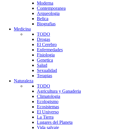
Moderna
Contemporanea
Arqueologia
Belica
Biografias
Medicina
TODO
Drogas
El Cerebro
Enfermedades
Fisiologia
Genetica
Salud
Sexualidad
Terapias
Naturaleza
TODO
Agricultura y Ganaderia
Climatologia
Ecologismo
Ecosistemas
El Universo
La Tierra
Lugares del Planeta
Vida salvaje