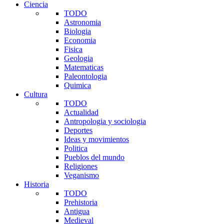
Ciencia
TODO
Astronomia
Biologia
Economia
Fisica
Geologia
Matematicas
Paleontologia
Quimica
Cultura
TODO
Actualidad
Antropologia y sociologia
Deportes
Ideas y movimientos
Politica
Pueblos del mundo
Religiones
Veganismo
Historia
TODO
Prehistoria
Antigua
Medieval