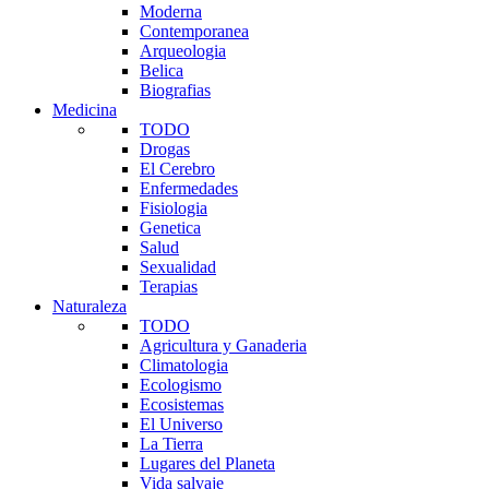
Moderna
Contemporanea
Arqueologia
Belica
Biografias
Medicina
TODO
Drogas
El Cerebro
Enfermedades
Fisiologia
Genetica
Salud
Sexualidad
Terapias
Naturaleza
TODO
Agricultura y Ganaderia
Climatologia
Ecologismo
Ecosistemas
El Universo
La Tierra
Lugares del Planeta
Vida salvaje