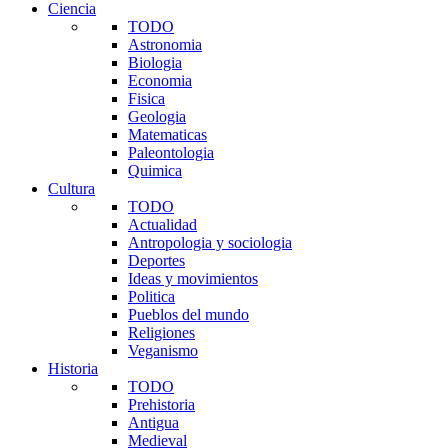
Ciencia
TODO
Astronomia
Biologia
Economia
Fisica
Geologia
Matematicas
Paleontologia
Quimica
Cultura
TODO
Actualidad
Antropologia y sociologia
Deportes
Ideas y movimientos
Politica
Pueblos del mundo
Religiones
Veganismo
Historia
TODO
Prehistoria
Antigua
Medieval