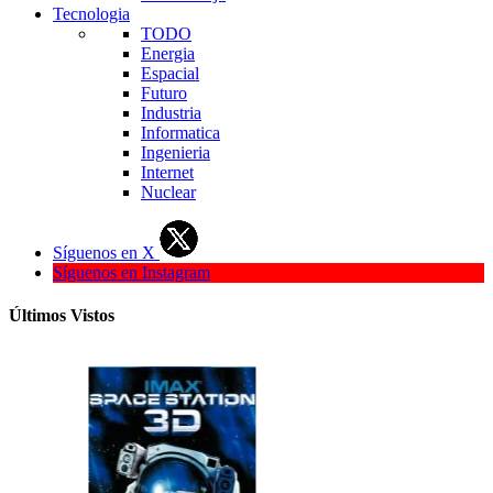
Tecnologia
TODO
Energia
Espacial
Futuro
Industria
Informatica
Ingenieria
Internet
Nuclear
Síguenos en X
Síguenos en Instagram
Últimos Vistos