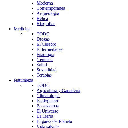
Moderna
Contemporanea
Arqueologia
Belica
Biografias
Medicina
TODO
Drogas
El Cerebro
Enfermedades
Fisiologia
Genetica
Salud
Sexualidad
Terapias
Naturaleza
TODO
Agricultura y Ganaderia
Climatologia
Ecologismo
Ecosistemas
El Universo
La Tierra
Lugares del Planeta
Vida salvaje