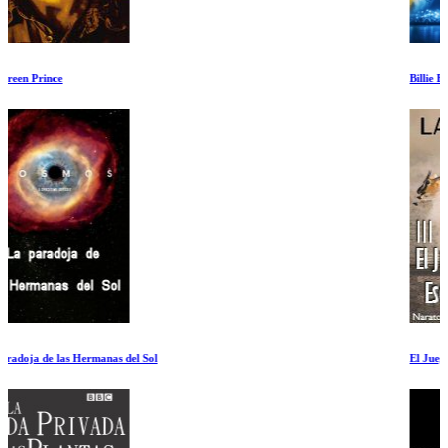
Billie Eilish: Hit Me Hard and Soft
El Juego del Escondite. Junglas