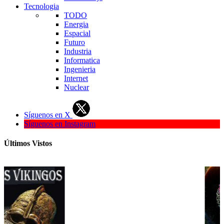
Tecnologia
TODO
Energia
Espacial
Futuro
Industria
Informatica
Ingenieria
Internet
Nuclear
Síguenos en X
Síguenos en Instagram
Últimos Vistos