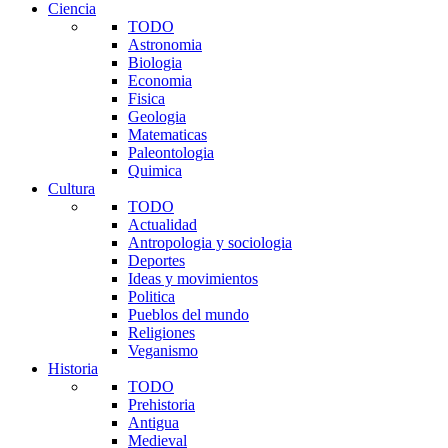
Ciencia
TODO
Astronomia
Biologia
Economia
Fisica
Geologia
Matematicas
Paleontologia
Quimica
Cultura
TODO
Actualidad
Antropologia y sociologia
Deportes
Ideas y movimientos
Politica
Pueblos del mundo
Religiones
Veganismo
Historia
TODO
Prehistoria
Antigua
Medieval