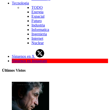
Tecnologia
TODO
Energia
Espacial
Futuro
Industria
Informatica
Ingenieria
Internet
Nuclear
Síguenos en X
Síguenos en Instagram
Últimos Vistos