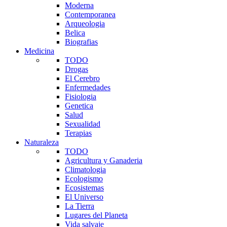
Moderna
Contemporanea
Arqueologia
Belica
Biografias
Medicina
TODO
Drogas
El Cerebro
Enfermedades
Fisiologia
Genetica
Salud
Sexualidad
Terapias
Naturaleza
TODO
Agricultura y Ganaderia
Climatologia
Ecologismo
Ecosistemas
El Universo
La Tierra
Lugares del Planeta
Vida salvaje