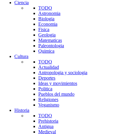
Ciencia
TODO
Astronomia
Biologia
Economia
Fisica
Geologia
Matematicas
Paleontologia
Quimica
Cultura
TODO
Actualidad
Antropologia y sociologia
Deportes
Ideas y movimientos
Politica
Pueblos del mundo
Religiones
Veganismo
Historia
TODO
Prehistoria
Antigua
Medieval