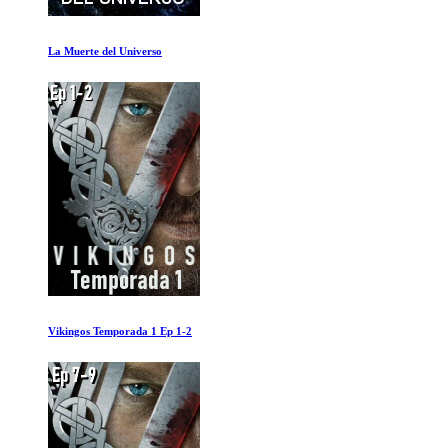
La gran noche del pop
Una Ficcion Necesaria