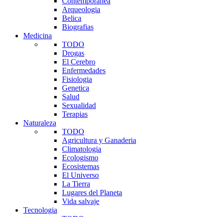
Contemporanea
Arqueologia
Belica
Biografias
Medicina
TODO
Drogas
El Cerebro
Enfermedades
Fisiologia
Genetica
Salud
Sexualidad
Terapias
Naturaleza
TODO
Agricultura y Ganaderia
Climatologia
Ecologismo
Ecosistemas
El Universo
La Tierra
Lugares del Planeta
Vida salvaje
Tecnologia