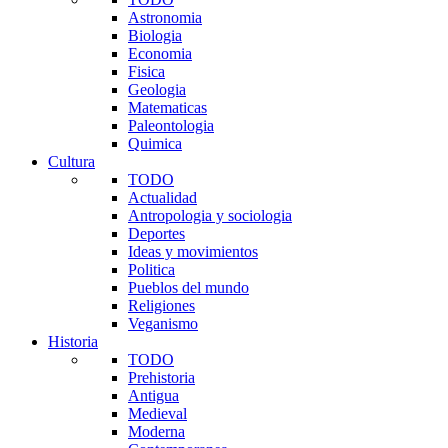
Astronomia
Biologia
Economia
Fisica
Geologia
Matematicas
Paleontologia
Quimica
Cultura
TODO
Actualidad
Antropologia y sociologia
Deportes
Ideas y movimientos
Politica
Pueblos del mundo
Religiones
Veganismo
Historia
TODO
Prehistoria
Antigua
Medieval
Moderna