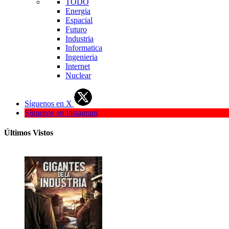
TODO
Energia
Espacial
Futuro
Industria
Informatica
Ingenieria
Internet
Nuclear
Síguenos en X
Síguenos en Instagram
Últimos Vistos