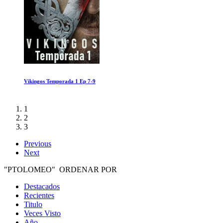
Mauricio: la carcel de los castigos con mala reputacion
1
2
3
Previous
Next
"PTOLOMEO" ORDENAR POR
Destacados
Recientes
Titulo
Veces Visto
Año