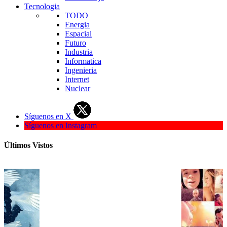
Tecnologia
TODO
Energia
Espacial
Futuro
Industria
Informatica
Ingenieria
Internet
Nuclear
Síguenos en X
Síguenos en Instagram
Últimos Vistos