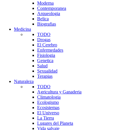
Moderna
Contemporanea
Arqueologia
Belica
Biografias
Medicina
TODO
Drogas
El Cerebro
Enfermedades
Fisiologia
Genetica
Salud
Sexualidad
Terapias
Naturaleza
TODO
Agricultura y Ganaderia
Climatologia
Ecologismo
Ecosistemas
El Universo
La Tierra
Lugares del Planeta
Vida salvaje