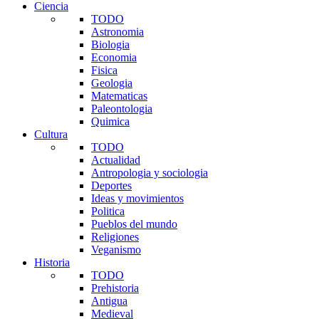
Ciencia
TODO
Astronomia
Biologia
Economia
Fisica
Geologia
Matematicas
Paleontologia
Quimica
Cultura
TODO
Actualidad
Antropologia y sociologia
Deportes
Ideas y movimientos
Politica
Pueblos del mundo
Religiones
Veganismo
Historia
TODO
Prehistoria
Antigua
Medieval