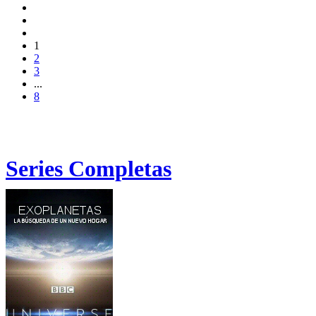
1
2
3
...
8
Series Completas