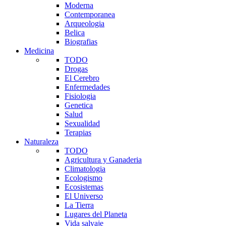
Moderna
Contemporanea
Arqueologia
Belica
Biografias
Medicina
TODO
Drogas
El Cerebro
Enfermedades
Fisiologia
Genetica
Salud
Sexualidad
Terapias
Naturaleza
TODO
Agricultura y Ganaderia
Climatologia
Ecologismo
Ecosistemas
El Universo
La Tierra
Lugares del Planeta
Vida salvaje