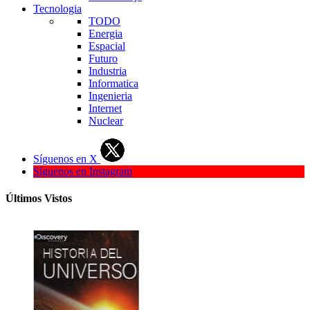
Tecnologia
TODO
Energia
Espacial
Futuro
Industria
Informatica
Ingenieria
Internet
Nuclear
Síguenos en X
Síguenos en Instagram
Últimos Vistos