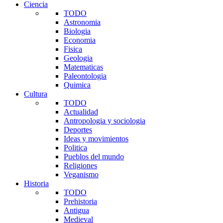
Ciencia
TODO
Astronomia
Biologia
Economia
Fisica
Geologia
Matematicas
Paleontologia
Quimica
Cultura
TODO
Actualidad
Antropologia y sociologia
Deportes
Ideas y movimientos
Politica
Pueblos del mundo
Religiones
Veganismo
Historia
TODO
Prehistoria
Antigua
Medieval