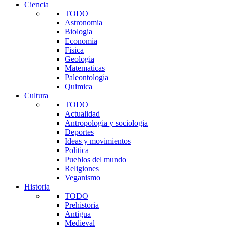
Ciencia
TODO
Astronomia
Biologia
Economia
Fisica
Geologia
Matematicas
Paleontologia
Quimica
Cultura
TODO
Actualidad
Antropologia y sociologia
Deportes
Ideas y movimientos
Politica
Pueblos del mundo
Religiones
Veganismo
Historia
TODO
Prehistoria
Antigua
Medieval