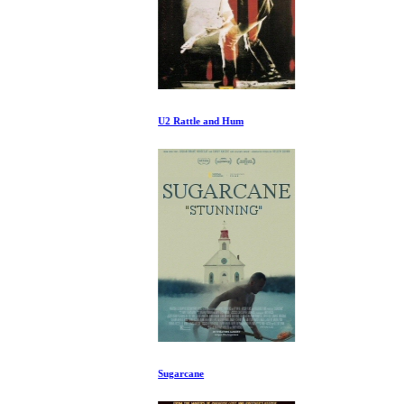
U2 Rattle and Hum
Sugarcane