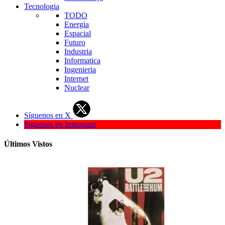
Tecnologia
TODO
Energia
Espacial
Futuro
Industria
Informatica
Ingenieria
Internet
Nuclear
Síguenos en X
Síguenos en Instagram
Últimos Vistos