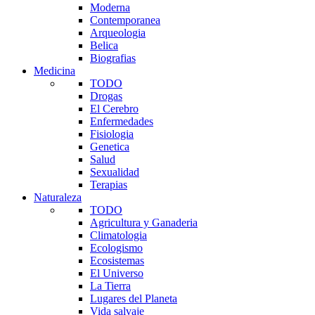
Moderna
Contemporanea
Arqueologia
Belica
Biografias
Medicina
TODO
Drogas
El Cerebro
Enfermedades
Fisiologia
Genetica
Salud
Sexualidad
Terapias
Naturaleza
TODO
Agricultura y Ganaderia
Climatologia
Ecologismo
Ecosistemas
El Universo
La Tierra
Lugares del Planeta
Vida salvaje