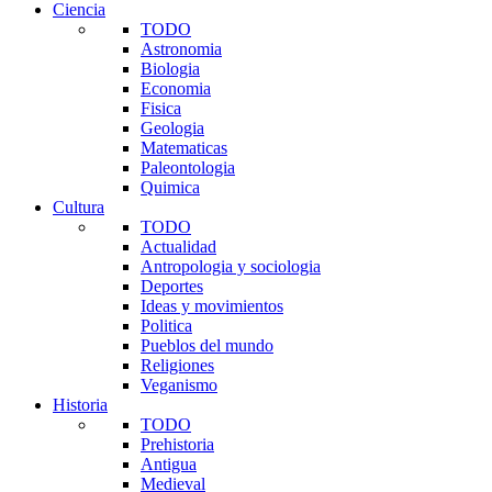
Ciencia
TODO
Astronomia
Biologia
Economia
Fisica
Geologia
Matematicas
Paleontologia
Quimica
Cultura
TODO
Actualidad
Antropologia y sociologia
Deportes
Ideas y movimientos
Politica
Pueblos del mundo
Religiones
Veganismo
Historia
TODO
Prehistoria
Antigua
Medieval