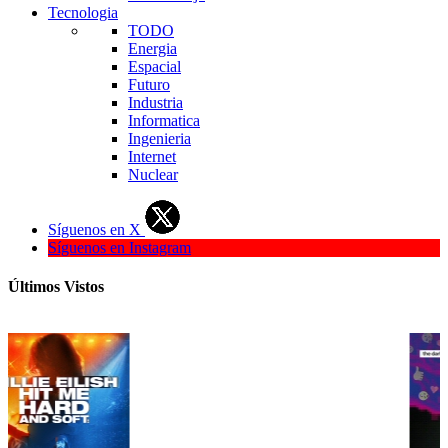
Tecnologia
TODO
Energia
Espacial
Futuro
Industria
Informatica
Ingenieria
Internet
Nuclear
Síguenos en X
Síguenos en Instagram
Últimos Vistos