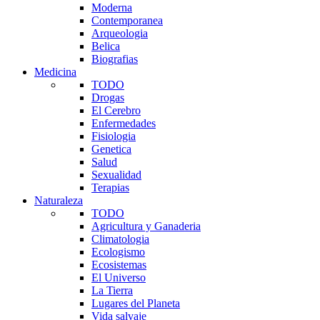
Moderna
Contemporanea
Arqueologia
Belica
Biografias
Medicina
TODO
Drogas
El Cerebro
Enfermedades
Fisiologia
Genetica
Salud
Sexualidad
Terapias
Naturaleza
TODO
Agricultura y Ganaderia
Climatologia
Ecologismo
Ecosistemas
El Universo
La Tierra
Lugares del Planeta
Vida salvaje