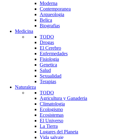
Moderna
Contemporanea
Arqueologia
Belica
Biografias
Medicina
TODO
Drogas
El Cerebro
Enfermedades
Fisiologia
Genetica
Salud
Sexualidad
Terapias
Naturaleza
TODO
Agricultura y Ganaderia
Climatologia
Ecologismo
Ecosistemas
El Universo
La Tierra
Lugares del Planeta
Vida salvaje