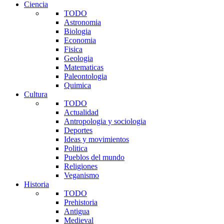
Ciencia
TODO
Astronomia
Biologia
Economia
Fisica
Geologia
Matematicas
Paleontologia
Quimica
Cultura
TODO
Actualidad
Antropologia y sociologia
Deportes
Ideas y movimientos
Politica
Pueblos del mundo
Religiones
Veganismo
Historia
TODO
Prehistoria
Antigua
Medieval