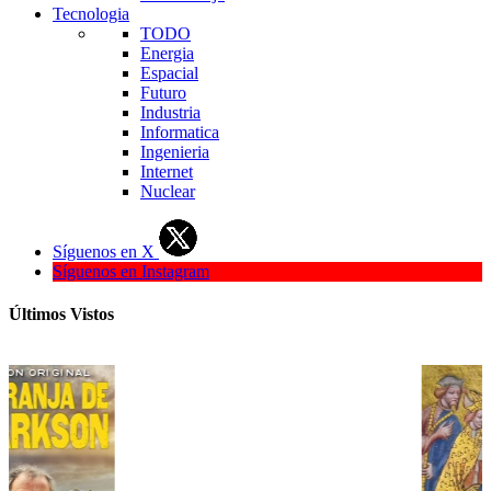
Tecnologia
TODO
Energia
Espacial
Futuro
Industria
Informatica
Ingenieria
Internet
Nuclear
Síguenos en X
Síguenos en Instagram
Últimos Vistos