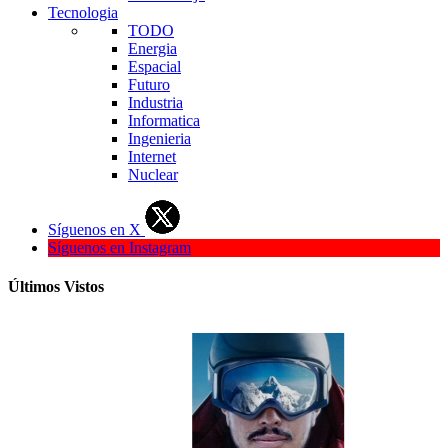
Tecnologia
TODO
Energia
Espacial
Futuro
Industria
Informatica
Ingenieria
Internet
Nuclear
Síguenos en X
Síguenos en Instagram
Últimos Vistos