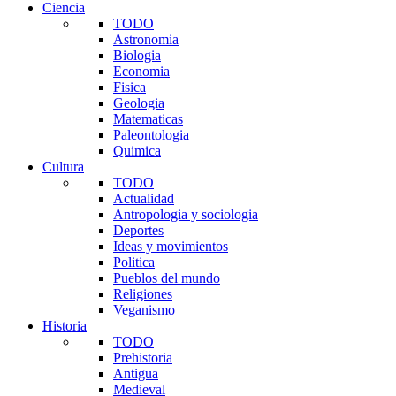
Ciencia
TODO
Astronomia
Biologia
Economia
Fisica
Geologia
Matematicas
Paleontologia
Quimica
Cultura
TODO
Actualidad
Antropologia y sociologia
Deportes
Ideas y movimientos
Politica
Pueblos del mundo
Religiones
Veganismo
Historia
TODO
Prehistoria
Antigua
Medieval