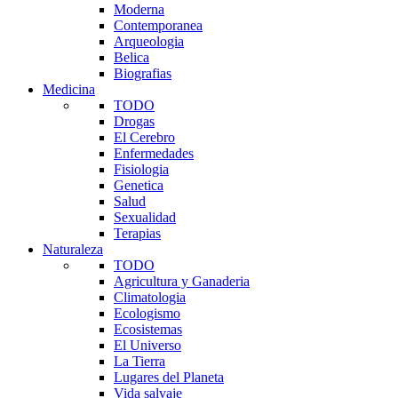
Moderna
Contemporanea
Arqueologia
Belica
Biografias
Medicina
TODO
Drogas
El Cerebro
Enfermedades
Fisiologia
Genetica
Salud
Sexualidad
Terapias
Naturaleza
TODO
Agricultura y Ganaderia
Climatologia
Ecologismo
Ecosistemas
El Universo
La Tierra
Lugares del Planeta
Vida salvaje