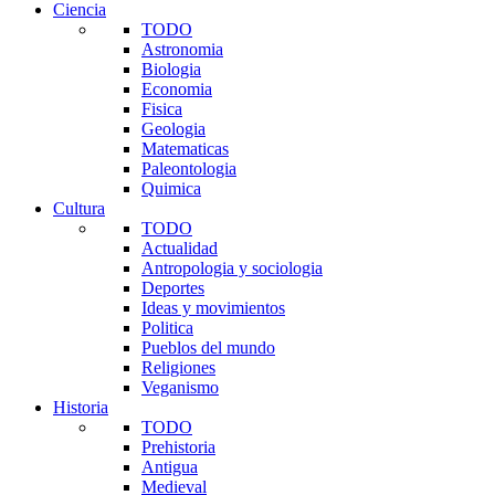
Ciencia
TODO
Astronomia
Biologia
Economia
Fisica
Geologia
Matematicas
Paleontologia
Quimica
Cultura
TODO
Actualidad
Antropologia y sociologia
Deportes
Ideas y movimientos
Politica
Pueblos del mundo
Religiones
Veganismo
Historia
TODO
Prehistoria
Antigua
Medieval