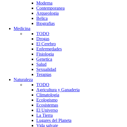
Moderna
Contemporanea
Arqueologia
Belica
Biografias
Medicina
TODO
Drogas
El Cerebro
Enfermedades
Fisiologia
Genetica
Salud
Sexualidad
Terapias
Naturaleza
TODO
Agricultura y Ganaderia
Climatologia
Ecologismo
Ecosistemas
El Universo
La Tierra
Lugares del Planeta
Vida salvaje