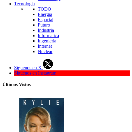
Tecnologia
TODO
Energia
Espacial
Futuro
Industria
Informatica
Ingenieria
Internet
Nuclear
Síguenos en X
Síguenos en Instagram
Últimos Vistos